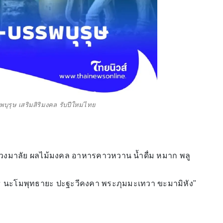
รพบุรุษ เสริมสิริมงคล รับปีใหม่ไทย
้/พวงมาลัย ผลไม้มงคล อาหารคาวหวาน น้ำดื่ม หมาก พลู
ทโธ นะโมพุทธายะ ปะฐะวีคงคา พระภุมมะเทวา ขะมามิหัง"