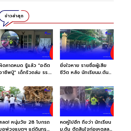
ข่าวล่าสุด
ผิดคาดหมด รู้แล้ว "อดีต
ยิ่งใจหาย รายชื่อผู้เสีย
อาชีพปู่" เด็กรัวถล่ม รร.
ชีวิต หลัง นักเรียนม.ต้น
ไม่ใช่คนมีสี
ก่อเหตุสลด
สลด! หนุ่มวัย 28 โบกรถ
หดหู่ไปอีก ถึงว่า นักเรียน
ขอพ่วงแบตฯ แต่ดินทรุด
ม.ต้น ตัดสินใจก่อเหตุสลด