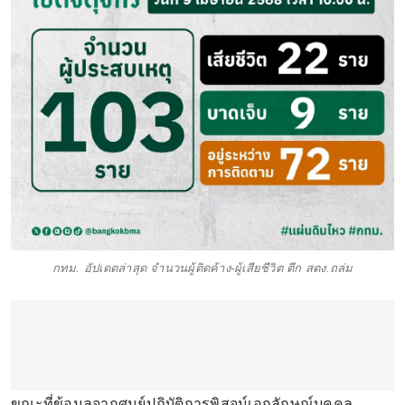
กทม. อัปเดตล่าสุด จำนวนผู้ติดค้าง-ผู้เสียชีวิต ตึก สตง.ถล่ม
ขณะที่ข้อมูลจากศูนย์ปฏิบัติการพิสูจน์เอกลักษณ์บุคคล