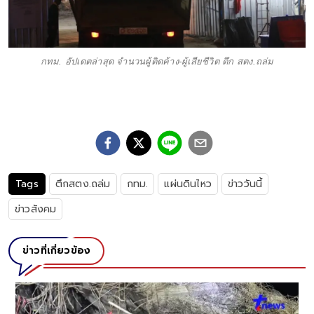
กทม. อัปเดตล่าสุด จำนวนผู้ติดค้าง-ผู้เสียชีวิต ตึก สตง.ถล่ม
Tags
ตึกสตง.ถล่ม
กทม.
แผ่นดินไหว
ข่าววันนี้
ข่าวสังคม
ข่าวที่เกี่ยวข้อง