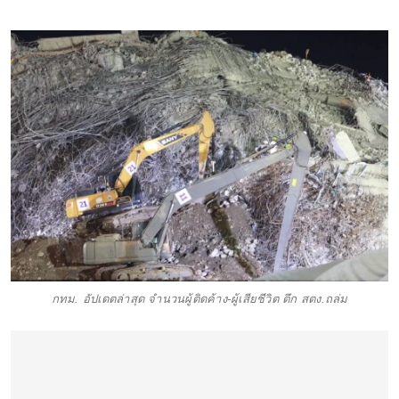
กทม. อัปเดตล่าสุด จำนวนผู้ติดค้าง-ผู้เสียชีวิต ตึก สตง.ถล่ม