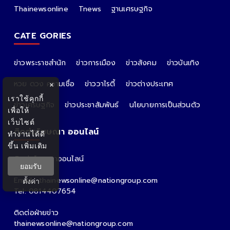
Thainewsonline
Tnews
ฐานเศรษฐกิจ
CATE GORIES
ข่าวพระราชสำนัก
ข่าวการเมือง
ข่าวสังคม
ข่าวบันเทิง
หวย ดวง ความเชื่อ
ข่าววาไรตี้
ข่าวต่างประเทศ
×
เราใช้คุกกี้
ข่าวเศรษฐกิจ
ข่าวประชาสัมพันธ์
นโยบายการเป็นส่วนตัว
เพื่อให้
เว็บไซต์
ติดต่อโฆษณา ออนไลน์
ทำงานได้ดี
ขึ้น
เพิ่มเติม
ติดต่อโฆษณาออนไลน์
ยอมรับ
คุณอ้อ
Email : thainewsonline@nationgroup.com
ตั้งค่า
Tel: 0814407654
ติดต่อฝ่ายข่าว
thainewsonline@nationgroup.com