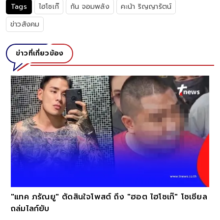
Tags
ไฮโซเก๊
กัน จอมพลัง
คะน้า ริญญารัตน์
ข่าวสังคม
ข่าวที่เกี่ยวข้อง
่
"แทค ภรัณยู" ตัดสินใจโพสต์ ถึง "ฮอต ไฮโซเก๊" โซเชียล
ถล่มไลก์ยับ