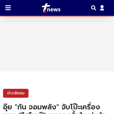
ข่าวสังคม
อุ๊ย "กัน จอมพลัง" จับโป๊ะเครื่อง