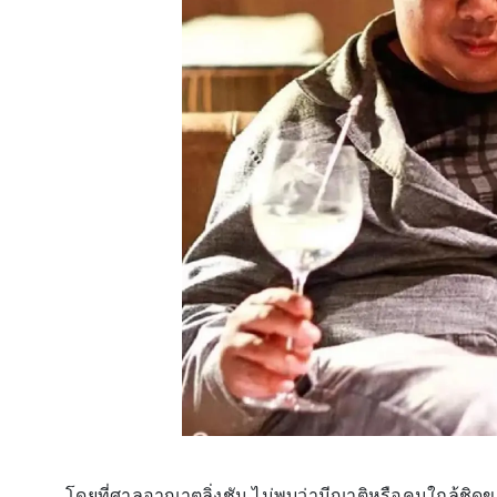
โดยที่ศาลอาญาตลิ่งชัน ไม่พบว่ามีญาติหรือคนใกล้ชิดของ