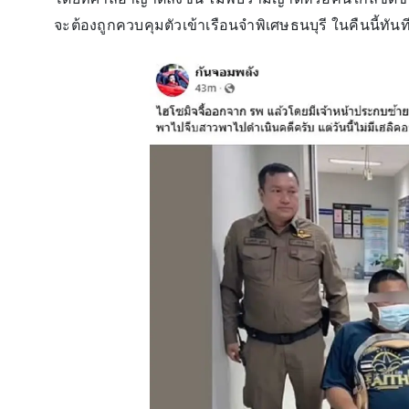
จะต้องถูกควบคุมตัวเข้าเรือนจำพิเศษธนบุรี ในคืนนี้ทันท