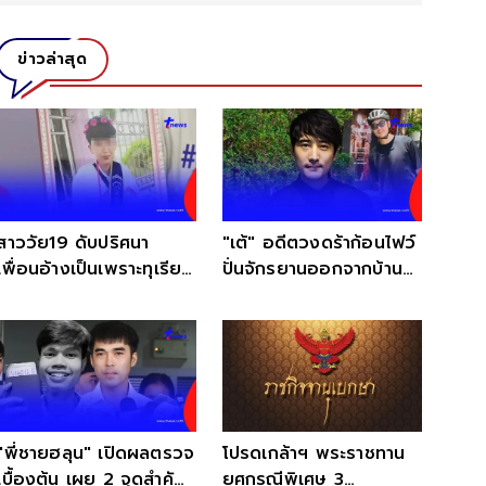
ข่าวล่าสุด
สาววัย19 ดับปริศนา
"เต้" อดีตวงดร้าก้อนไฟว์
เพื่อนอ้างเป็นเพราะทุเรียน
ปั่นจักรยานออกจากบ้าน
แต่แม่ไม่เชื่อ
หายตัวปริศนา
"พี่ชายฮลุน" เปิดผลตรวจ
โปรดเกล้าฯ พระราชทาน
เบื้องต้น เผย 2 จุดสำคัญ
ยศกรณีพิเศษ 3