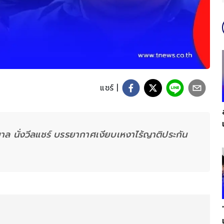
แชร์ |
 นั่งวีลแชร์ บรรยากาศเงียบเหงาไร้ญาติประกัน