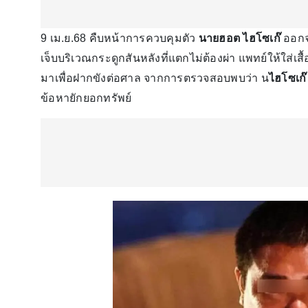
9 เม.ย.68 คืบหน้าการควบคุมตัว
นายฮอต ไฮโซเก๊
ออกจ
เจ็บบริเวณกระดูกสันหลังที่แตกไม่ต้องผ่า แพทย์ให้ใส่
มาเพื่อฝากขังต่อศาล จากการตรวจสอบพบว่า น
ไฮโซเก
ข้อหายักยอกทรัพย์