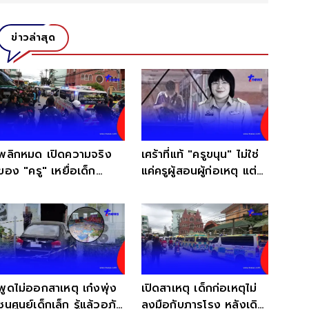
ข่าวล่าสุด
พลิกหมด เปิดความจริง
เศร้าที่แท้ "ครูขนุน" ไม่ใช่
ของ "ครู" เหยื่อเด็ก
แค่ครูผู้สอนผู้ก่อเหตุ แต่มี
เทพศิรินทร์ นนทบุรี
พระคุณมากกว่านั้น
พูดไม่ออกสาเหตุ เก๋งพุ่ง
เปิดสาเหตุ เด็กก่อเหตุไม่
ชนศูนย์เด็กเล็ก รู้แล้วอภัย
ลงมือกับภารโรง หลังเดิน