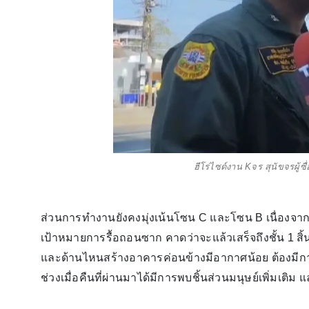
ฮีโร่ไซด์งาน Kจร สุนัขจรผู้ซื
ส่วนการทำงานยังคงมุ่งเน้นโซน C และโซน B เนื่องจากเ
เป้าหมายการรื้อถอนซาก คาดว่าจะแล้วเสร็จถึงชั้น 1 สิ้
และด้านไหนสร้างอาคารค่อนข้างมีอากาศน้อย ต้องมีการต
ช่วงเมื่อคืนที่ผ่านมาได้มีการพบชิ้นส่วนมนุษย์เพิ่มเติ