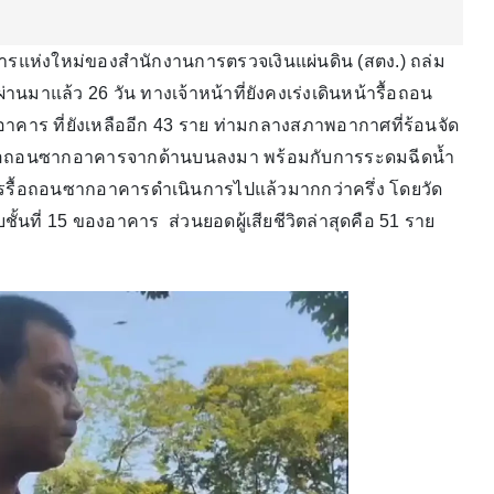
 อาคารแห่งใหม่ของสำนักงานการตรวจเงินแผ่นดิน (สตง.) ถล่ม
งผ่านมาแล้ว 26 วัน ทางเจ้าหน้าที่ยังคงเร่งเดินหน้ารื้อถอน
คาร ที่ยังเหลืออีก 43 ราย ท่ามกลางสภาพอากาศที่ร้อนจัด
อถอนซากอาคารจากด้านบนลงมา พร้อมกับการระดมฉีดน้ำ
ารรื้อถอนซากอาคารดำเนินการไปแล้วมากกว่าครึ่ง โดยวัด
ั้นที่ 15 ของอาคาร ส่วนยอดผู้เสียชีวิตล่าสุดคือ 51 ราย