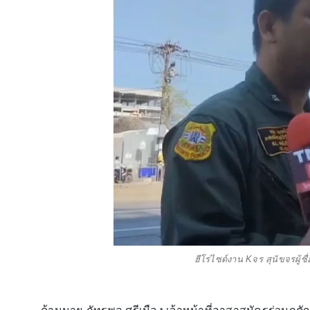
ฮีโร่ไซด์งาน Kจร สุนัขจรผู้ซื