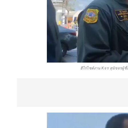
ฮีโร่ไซด์งาน Kจร สุนัขจรผู้ซื