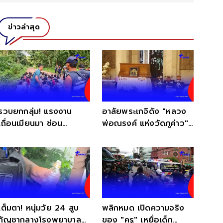
ข่าวล่าสุด
รวบยกกลุ่ม! แรงงาน
อาลัยพระเกจิดัง "หลวง
เถื่อนเมียนมา ซ่อน
พ่อณรงค์ แห่งวัดภูค่าว"
ตัวกลางป่าเกริงกระเวีย
ละสังขารอย่างสงบ
เต็มตา! หนุ่มวัย 24 สูบ
พลิกหมด เปิดความจริง
กัญชากลางโรงพยาบาล
ของ "ครู" เหยื่อเด็ก