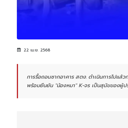
22 เม.ย. 2568
การรื้อถอนซากอาคาร สตง. ดำเนินการไปแล้วกว
พร้อมยืนยัน "น้องหมา" K-จร เป็นสุนัขของผู้ป