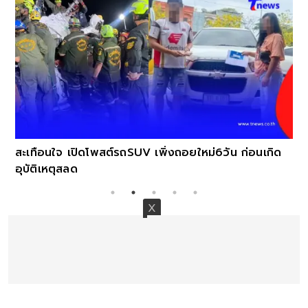
สะเทือนใจ เปิดโพสต์รถSUV เพิ่งถอยใหม่6วัน ก่อนเกิด
อุบัติเหตุสลด