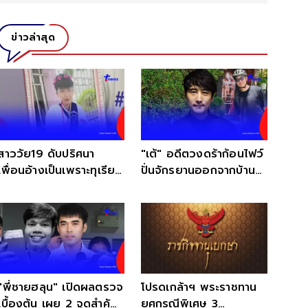
ข่าวล่าสุด
สาววัย19 ดับปริศนา
"เต้" อดีตวงดร้าก้อนไฟว์
เพื่อนอ้างเป็นเพราะทุเรียน
ปั่นจักรยานออกจากบ้าน
แต่แม่ไม่เชื่อ
หายตัวปริศนา
"พี่ชายฮลุน" เปิดผลตรวจ
โปรดเกล้าฯ พระราชทาน
เบื้องต้น เผย 2 จุดสำคัญ
ยศกรณีพิเศษ 3