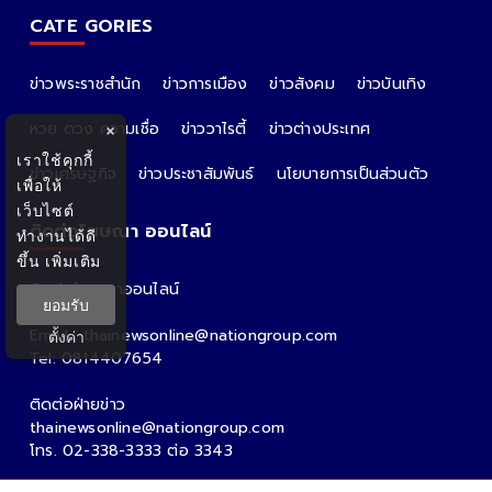
CATE GORIES
ข่าวพระราชสำนัก
ข่าวการเมือง
ข่าวสังคม
ข่าวบันเทิง
หวย ดวง ความเชื่อ
ข่าววาไรตี้
ข่าวต่างประเทศ
×
เราใช้คุกกี้
ข่าวเศรษฐกิจ
ข่าวประชาสัมพันธ์
นโยบายการเป็นส่วนตัว
เพื่อให้
เว็บไซต์
ติดต่อโฆษณา ออนไลน์
ทำงานได้ดี
ขึ้น
เพิ่มเติม
ติดต่อโฆษณาออนไลน์
ยอมรับ
คุณอ้อ
Email : thainewsonline@nationgroup.com
ตั้งค่า
Tel: 0814407654
ติดต่อฝ่ายข่าว
thainewsonline@nationgroup.com
โทร. 02-338-3333 ต่อ 3343