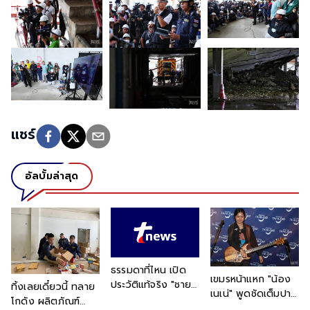
แชร์
อัลบั้มล่าสุด
ธรรมดาที่ไหน เปิด
เขมรหน้าแหก "น้อง
ประวัติแท้จริง "ชายที่
ทิ้งเลยเดี๋ยวนี้ ทลาย
เนเน่" พูดชัดเต็มปาก
แต่งชุดทหารเต็มยศ"
โกดัง ผลิตภัณฑ์
หลังเข้าพบ นายก