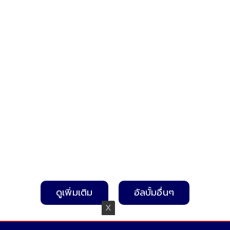
งานนี้ "เต้ พระราม
บำรุงผิวปลอม ตกใจ
รัฐมนตรี บอก "เป็น
7" การันตีด้วย
บรรจุเตรียมส่งลูกค้า
คนไทย 100% ไม่มี
ตนเอง
แล้ว พีกกว่าคือบาง
เชื้อสายอื่น"
ส่วนถึงมือผู้บริโภค
แล้ว
ดูเพิ่มเติม
อัลบั้มอื่นๆ