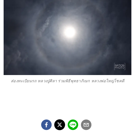
ส่องทะเบียนรถ หลวงปู่ศิลา ร่วมพิธีพุทธาภิเษก หลวงพ่อใหญ่โชคดี