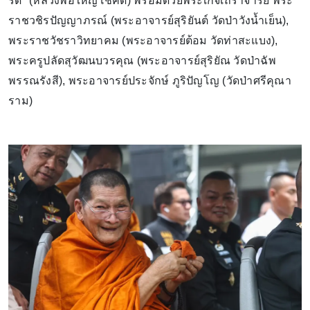
รดิ" (หลวงพ่อใหญ่โชคดี) พร้อมด้วยพระเกจิเถราจารย์ พระ
ราชวชิรปัญญาภรณ์ (พระอาจารย์สุริยันต์ วัดป่าวังน้ำเย็น),
พระราชวัชราวิทยาคม (พระอาจารย์ต้อม วัดท่าสะแบง),
พระครูปลัดสุวัฒนบวรคุณ (พระอาจารย์สุริยัณ วัดป่าฉัพ
พรรณรังสี), พระอาจารย์ประจักษ์ ภูริปัญโญ (วัดป่าศรีคุณา
ราม)