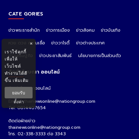
CATE GORIES
ข่าวพระราชสำนัก
ข่าวการเมือง
ข่าวสังคม
ข่าวบันเทิง
หวย ดวง ความเชื่อ
ข่าววาไรตี้
ข่าวต่างประเทศ
×
เราใช้คุกกี้
ข่าวเศรษฐกิจ
ข่าวประชาสัมพันธ์
นโยบายการเป็นส่วนตัว
เพื่อให้
เว็บไซต์
ติดต่อโฆษณา ออนไลน์
ทำงานได้ดี
ขึ้น
เพิ่มเติม
ติดต่อโฆษณาออนไลน์
ยอมรับ
คุณอ้อ
Email : thainewsonline@nationgroup.com
ตั้งค่า
Tel: 0814407654
ติดต่อฝ่ายข่าว
thainewsonline@nationgroup.com
โทร. 02-338-3333 ต่อ 3343