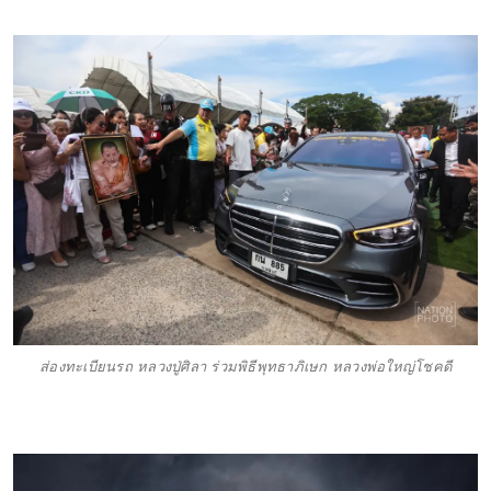
ส่องทะเบียนรถ หลวงปู่ศิลา ร่วมพิธีพุทธาภิเษก หลวงพ่อใหญ่โชคดี