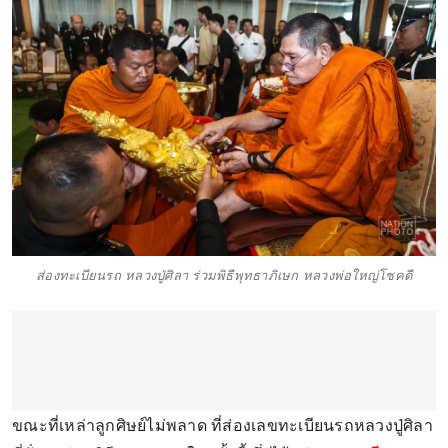
ส่องทะเบียนรถ หลวงปู่ศิลา ร่วมพิธีพุทธาภิเษก หลวงพ่อใหญ่โชคดี
ขณะที่เหล่าลูกศิษย์ไม่พลาด ที่ส่องเลขทะเบียนรถหลวงปู่ศิลา