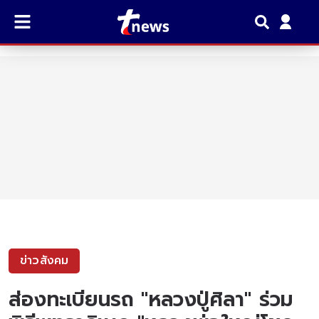
ข่าวสังคม
ส่องทะเบียนรถ "หลวงปู่ศิลา" ร่วม