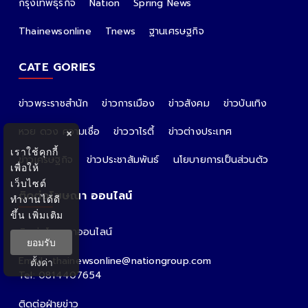
กรุงเทพธุรกิจ
Nation
Spring News
Thainewsonline
Tnews
ฐานเศรษฐกิจ
CATE GORIES
ข่าวพระราชสำนัก
ข่าวการเมือง
ข่าวสังคม
ข่าวบันเทิง
หวย ดวง ความเชื่อ
ข่าววาไรตี้
ข่าวต่างประเทศ
×
เราใช้คุกกี้
ข่าวเศรษฐกิจ
ข่าวประชาสัมพันธ์
นโยบายการเป็นส่วนตัว
เพื่อให้
เว็บไซต์
ติดต่อโฆษณา ออนไลน์
ทำงานได้ดี
ขึ้น
เพิ่มเติม
ติดต่อโฆษณาออนไลน์
ยอมรับ
คุณอ้อ
Email : thainewsonline@nationgroup.com
ตั้งค่า
Tel: 0814407654
ติดต่อฝ่ายข่าว