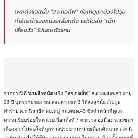
เพจดังแฉสนั่น "สจ.กอล์ฟ" ก่อเหตุลูกน้องไปรุม
ทำร้ายตำรวจหน่วยเลือกตั้ง แต่ดันส่ง "เด็ก
เลี้ยงวัว" ไปมอบตัวแทน
จากกรณีที่
นายสิรดนัย
หรือ
"สจ.กอล์ฟ"
ส.อบจ.สงขลา อายุ
28 ปี บุตรชายของ สส.สงขลา เขต 3 ได้ส่งลูกน้องไปรุม
ทำร้าย ด.ต.นิสาธิต ผบ.หมู่ กก.ตชด.43 ซึ่งทำหน้าที่ดูแล
ความเรียบร้อยในหน่วยเลือกตั้งที่ 7 ต.พะวง อ.เมือง จ.สงขลา
เนื่องจากไม่พอใจที่ถูกทางประธานหน่วยเลือกตั้ง และ ด.ต.นิ
สาธิต ห้ามไม่ให้ผู้ติดตามถ่ายรูปภายในหน่วยเลือกตั้ง ขณะที่