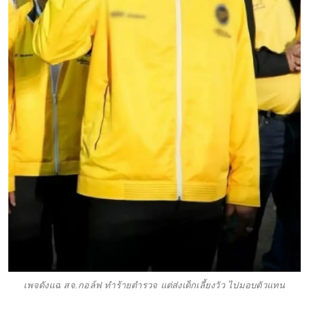
เพจดังแฉ สจ.กอล์ฟ ทำร้ายตำรวจ แต่ส่งเด็กเลี้ยงวัว ไปมอบตัวแทน