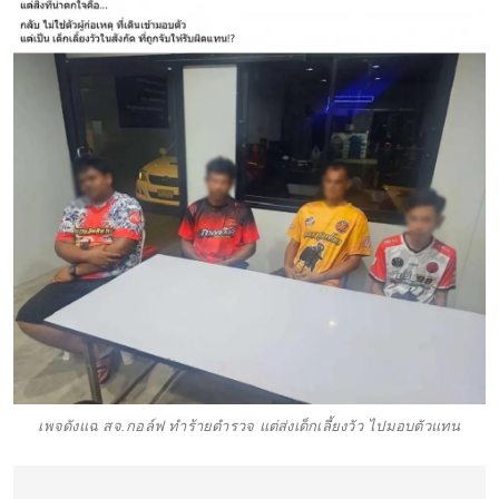
เพจดังแฉ สจ.กอล์ฟ ทำร้ายตำรวจ แต่ส่งเด็กเลี้ยงวัว ไปมอบตัวแทน