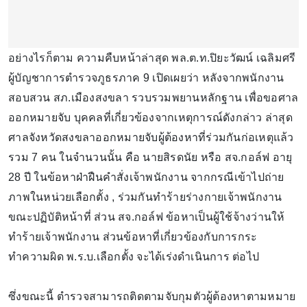
อย่างไรก็ตาม ความคืบหน้าล่าสุด พล.ต.ท.ปิยะวัฒน์ เฉลิมศรี
ผู้บัญชาการตำรวจภูธรภาค 9 เปิดเผยว่า หลังจากพนักงาน
สอบสวน สภ.เมืองสงขลา รวบรวมพยานหลักฐาน เพื่อขอศาล
ออกหมายจับ บุคคลที่เกี่ยวข้องจากเหตุการณ์ดังกล่าว ล่าสุด
ศาลจังหวัดสงขลาออกหมายจับผู้ต้องหาที่ร่วมกันก่อเหตุแล้ว
รวม 7 คน ในจำนวนนั้น คือ นายสิรดนัย หรือ สจ.กอล์ฟ อายุ
28 ปี ในข้อหาฝ่าฝืนคำสั่งเจ้าพนักงาน จากกรณีเข้าไปถ่าย
ภาพในหน่วยเลือกตั้ง , ร่วมกันทำร้ายร่างกายเจ้าพนักงาน
ขณะปฏิบัติหน้าที่ ส่วน สจ.กอล์ฟ ข้อหาเป็นผู้ใช้จ้างว่านให้
ทำร้ายเจ้าพนักงาน ส่วนข้อหาที่เกี่ยวข้องกับการกระ
ทำความผิด พ.ร.บ.เลือกตั้ง จะได้เร่งดำเนินการ ต่อไป
ซึ่งขณะนี้ ตำรวจสามารถติดตามจับกุมตัวผู้ต้องหาตามหมาย