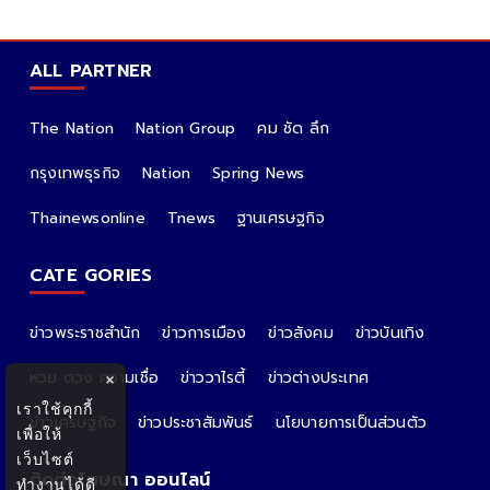
ALL PARTNER
The Nation
Nation Group
คม ชัด ลึก
กรุงเทพธุรกิจ
Nation
Spring News
Thainewsonline
Tnews
ฐานเศรษฐกิจ
CATE GORIES
ข่าวพระราชสำนัก
ข่าวการเมือง
ข่าวสังคม
ข่าวบันเทิง
หวย ดวง ความเชื่อ
ข่าววาไรตี้
ข่าวต่างประเทศ
×
เราใช้คุกกี้
ข่าวเศรษฐกิจ
ข่าวประชาสัมพันธ์
นโยบายการเป็นส่วนตัว
เพื่อให้
เว็บไซต์
ติดต่อโฆษณา ออนไลน์
ทำงานได้ดี