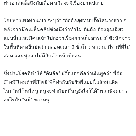
ทำเอาต้นอ้อถึงกับเดือด หวิดจะมีเรื่องบานปลาย
โดยทางเพจท่านเปา ระบุว่า “ต้ออ้อสุดทนปรี๊ดใส่นางสาว ก.
หลังจากมีคนเห็นคลิปช่วงนึงว่าทำไม ต้นอ้อ ต้องฉุนเฉียว
แบบนั้นและมีคนเข้าไปต่อว่าเรื่องการเก็บอารมณ์ ซึ่งนักข่าว
ในพื้นที่ต่างยืนยันว่า ตลอดเวลา 3 ชั่วโมง ทาง ก. มีท่าทีที่ไม่
สลด แถมพูดจาไม่ดีกับเจ้าหน้าที่ก่อน
ซึ่งประโยคที่ทำให้ “ต้นอ้อ” ปรี๊ดแตกคือกำเงินพูดว่า พี่อ้อ
มี“หมี”ไหมถ้าพี่มี“หมี”พี่ก็ทำกับกับผัวพี่แบบนี้แล้วมันผิด
ไหม“หมีก็หมีหนู หนูจะทำกับหมีหนูยังไงก็ได้” พวกพี่จะมา ส
อะไรกับ “หมี” ของหนู…"