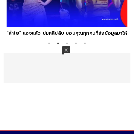
"ลำไย" แจงแล้ว ปมคลิปลับ ขอบคุณทุกคนที่ส่งข้อมูลมาให้