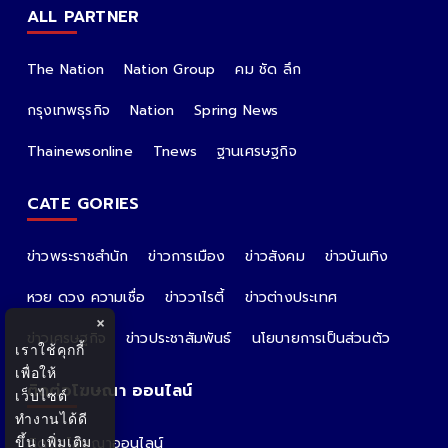
ALL PARTNER
The Nation
Nation Group
คม ชัด ลึก
กรุงเทพธุรกิจ
Nation
Spring News
Thainewsonline
Tnews
ฐานเศรษฐกิจ
CATE GORIES
ข่าวพระราชสำนัก
ข่าวการเมือง
ข่าวสังคม
ข่าวบันเทิง
หวย ดวง ความเชื่อ
ข่าววาไรตี้
ข่าวต่างประเทศ
×
ข่าวเศรษฐกิจ
ข่าวประชาสัมพันธ์
นโยบายการเป็นส่วนตัว
เราใช้คุกกี้
เพื่อให้
ติดต่อโฆษณา ออนไลน์
เว็บไซต์
ทำงานได้ดี
ขึ้น
เพิ่มเติม
ติดต่อโฆษณาออนไลน์