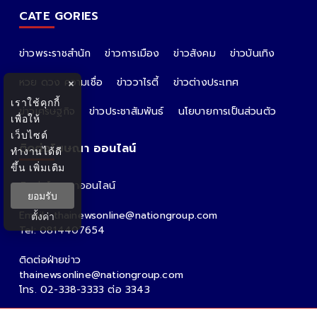
CATE GORIES
ข่าวพระราชสำนัก
ข่าวการเมือง
ข่าวสังคม
ข่าวบันเทิง
หวย ดวง ความเชื่อ
ข่าววาไรตี้
ข่าวต่างประเทศ
×
เราใช้คุกกี้
ข่าวเศรษฐกิจ
ข่าวประชาสัมพันธ์
นโยบายการเป็นส่วนตัว
เพื่อให้
เว็บไซต์
ติดต่อโฆษณา ออนไลน์
ทำงานได้ดี
ขึ้น
เพิ่มเติม
ติดต่อโฆษณาออนไลน์
ยอมรับ
คุณอ้อ
Email : thainewsonline@nationgroup.com
ตั้งค่า
Tel: 0814407654
ติดต่อฝ่ายข่าว
thainewsonline@nationgroup.com
โทร. 02-338-3333 ต่อ 3343