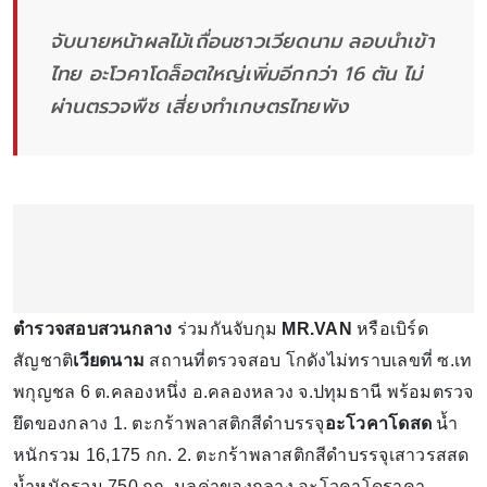
จับนายหน้าผลไม้เถื่อนชาวเวียดนาม ลอบนำเข้า
ไทย อะโวคาโดล็อตใหญ่เพิ่มอีกกว่า 16 ตัน ไม่
ผ่านตรวจพืช เสี่ยงทำเกษตรไทยพัง
​ตำรวจสอบสวนกลาง
ร่วมกันจับกุม
MR.VAN
หรือเบิร์ด
สัญชาติ
เวียดนาม
สถานที่ตรวจสอบ โกดังไม่ทราบเลขที่ ซ.เท
พกุญชล 6 ต.คลองหนึ่ง อ.คลองหลวง จ.ปทุมธานี พร้อมตรวจ
ยึดของกลาง 1. ตะกร้าพลาสติกสีดำบรรจุ
อะโวคาโดสด
น้ำ
หนักรวม 16,175 กก. 2. ตะกร้าพลาสติกสีดำบรรจุเสาวรสสด
น้ำหนักรวม 750 กก. มูลค่าของกลาง อะโวคาโดราคา