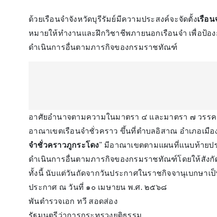
ด้วยเรือนจำจังหวัดบุรีรัมย์มีความประสงค์จะจัดตั้ง
เรือน
หมายให้ทำงานและฝึกวิชาชีพภายนอกเรือนจำ เพื่อป้องก
ดำเนินการอื่นตามภารกิจของกรมราชทัณฑ์
อาศัยอำนาจตามความในมาตรา ๔ และมาตรา ๗ วรรคหนึ
อาณาเขตเรือนจำชั่วคราว ขึ้นที่ตำบลอิสาณ อำเภอเมืองบุรีร
จำชั่วคราวภูกระโดง
" มีอาณาเขตตามแผนที่แนบท้ายประก
ดำเนินการอื่นตามภารกิจของกรมราชทัณฑ์โดยให้สังกัดเร
ทั้งนี้ นับแต่วันถัดจากวันประกาศในราชกิจจานุเบกษาเป
ประกาศ ณ วันที่ ๑๐ เมษายน พ.ศ. ๒๕๖๘
พันตำรวจเอก ทวี สอดส่อง
รัฐมนตรีว่าการกระทรวงยุติธรรม