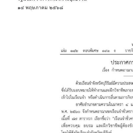
๑๔ พฤษภาคม ๒๕๖๘