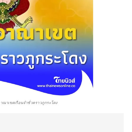
ณาเขตเรือนจำชั่วคราวภูกระโดง