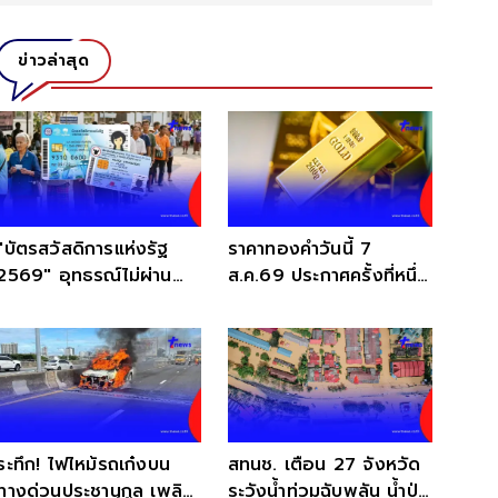
ข่าวล่าสุด
"บัตรสวัสดิการแห่งรัฐ
ราคาทองคำวันนี้ 7
2569" อุทธรณ์ไม่ผ่าน
ส.ค.69 ประกาศครั้งที่หนึ่ง
ต้องทำอย่างไรต่อ?
นักลงทุนนั่งไม่ติด
ระทึก! ไฟไหม้รถเก๋งบน
สทนช. เตือน 27 จังหวัด
ทางด่วนประชานุกูล เพลิง
ระวังน้ำท่วมฉับพลัน น้ำป่า