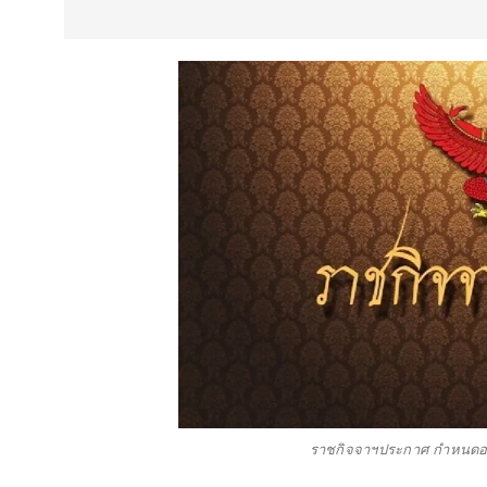
ราชกิจจาฯประกาศ กำหนดอา