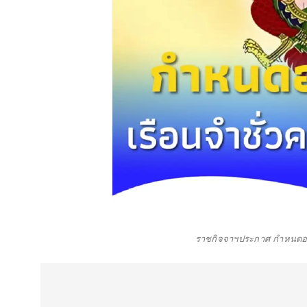
ราชกิจจาฯประกาศ กำหนดอา