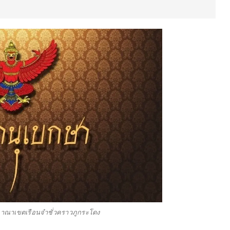
ณาเขตเรือนจำชั่วคราวภูกระโดง