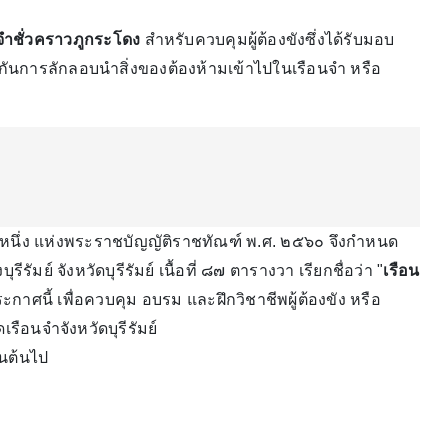
จำชั่วคราวภูกระโดง
สำหรับควบคุมผู้ต้องขังซึ่งได้รับมอบ
ันการลักลอบนำสิ่งของต้องห้ามเข้าไปในเรือนจำ หรือ
่ง แห่งพระราชบัญญัติราชทัณฑ์ พ.ศ. ๒๕๖๐ จึงกำหนด
ัมย์ จังหวัดบุรีรัมย์ เนื้อที่ ๘๗ ตารางวา เรียกชื่อว่า "
เรือน
าศนี้ เพื่อควบคุม อบรม และฝึกวิชาชีพผู้ต้องขัง หรือ
ือนจำจังหวัดบุรีรัมย์
็นต้นไป