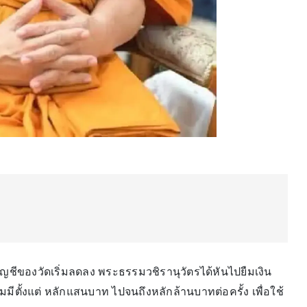
บัญชีของวัดเริ่มลดลง พระธรรมวชิรานุวัตรได้หันไปยืมเงิน
ืมมีตั้งแต่ หลักแสนบาท ไปจนถึงหลักล้านบาทต่อครั้ง เพื่อใช้