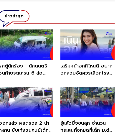
ข่าวล่าสุด
รถตู้นักร้อง - นักดนตรี
เสริมหน้าอกที่ไหนดี อยาก
ชนท้ายรถเครน 6 ล้อ
อกสวยชัดควรเลือกโรง
สภาพรถแทบไม่เหลือซาก
พยาบาลยังไง?
ออกแล้ว ผลตรวจ 2 น้า
รู้แล้วยิ่งขนลุก จำนวน
หลาน ขับเก๋งชนศูนย์เด็ก
กระสุนทั้งหมดที่เด็ก ม.ต้น