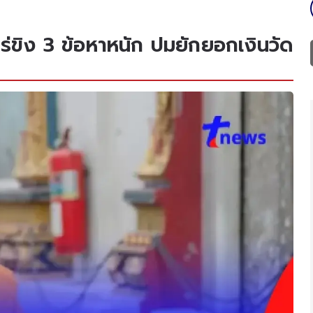
ไร่ขิง 3 ข้อหาหนัก ปมยักยอกเงินวัด