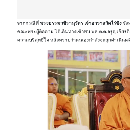
จากกรณีที่
พระธรรมวชิรานุวัตร เจ้าอาวาสวัดไร่ขิง
จั
คณะพระผู้ติดตาม ได้เดินทางเข้าพบ พล.ต.ต.จรูญเกียร
ความบริสุทธิ์ใจ หลังทราบว่าตนเองกำลังจะถูกดำเนิน