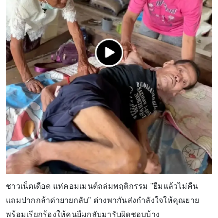
ชาวเน็ตเดือด แห่คอมเมนต์ถล่มพฤติกรรม "ยืมแล้วไม่คืน
แถมปากกล้าด่ายายกลับ" ต่างพากันส่งกำลังใจให้คุณยาย
พร้อมเรียกร้องให้คนยืมกลับมารับผิดชอบบ้าง