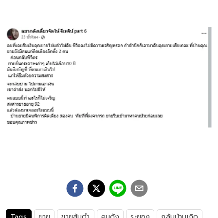
Tags
ยาย
ขายส้มตำ
คนดัง
ระยอง
กลับบ้านเกิด