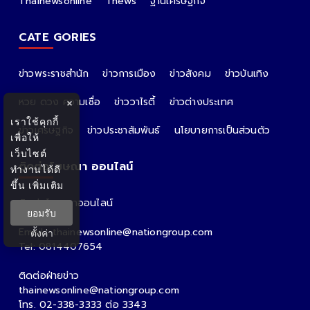
Thainewsonline
Tnews
ฐานเศรษฐกิจ
CATE GORIES
ข่าวพระราชสำนัก
ข่าวการเมือง
ข่าวสังคม
ข่าวบันเทิง
หวย ดวง ความเชื่อ
ข่าววาไรตี้
ข่าวต่างประเทศ
×
เราใช้คุกกี้
ข่าวเศรษฐกิจ
ข่าวประชาสัมพันธ์
นโยบายการเป็นส่วนตัว
เพื่อให้
เว็บไซต์
ติดต่อโฆษณา ออนไลน์
ทำงานได้ดี
ขึ้น
เพิ่มเติม
ติดต่อโฆษณาออนไลน์
ยอมรับ
คุณอ้อ
Email : thainewsonline@nationgroup.com
ตั้งค่า
Tel: 0814407654
ติดต่อฝ่ายข่าว
thainewsonline@nationgroup.com
โทร. 02-338-3333 ต่อ 3343