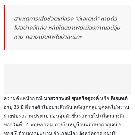
สาเหตุการเสียชีวิตแท้จริง "ดีเจเตเต้" หายตัว
ไปอย่างลึกลับ หลังโดนมาเฟียเมืองกาญจน์อุ้ม
หาย กลายเป็นศพในป่าละเมาะ
ความคืบหน้ากรณี
นายวราพงษ์ ขุนศรีจตุรงค์
หรือ
ดีเจเตเต้
อายุ 33 ปี ที่หายตัวไปอย่างลึกลับ หลังถูกกลุ่มบุคคลไม่ทราบ
ฝ่ายขับรถตามประกบ ก่อนอุ้มตัวขึ้นรถหายไป เมื่อกลางดึก
ของวันที่ 14 พฤษภาคม ภายในหมู่บ้านพฤกษากาญจน์ 5
ซอย 7 ตำบลท่ามะขาม อำเภอเมือง จังหวัดกาญจนบุรี