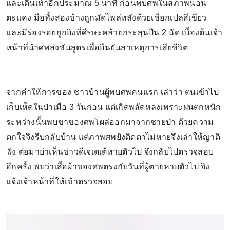
และเดินเท้าอีกประมาณ 5 นาที ก่อนพบศพในสภาพนอน
ตะแคง มือทั้งสองข้างถูกมัดไพล่หลังด้วยเชือกเปลสีเขียว
และมีร่องรอยถูกยิงที่ศีรษะคล้ายกระสุนปืน 2 นัด เบื้องต้นเจ้า
หน้าที่นำศพส่งชันสูตรเพื่อยืนยันสาเหตุการเสียชีวิต
จากคำให้การของ ชาวบ้านผู้พบศพคนแรก เล่าว่า ตนเข้าไป
เก็บเห็ดในป่าเมื่อ 3 วันก่อน แต่เกิดพลัดหลงเพราะฝนตกหนัก
ระหว่างนั้นพบขาของศพโผล่ออกมาจากชายป่า ด้วยความ
ตกใจจึงรีบกลับบ้าน แต่ภาพศพยังติดตาไม่หายจึงเล่าให้ญาติ
ฟัง ต่อมาย่าเห็นข่าวดีเจเตเต้หายตัวไป จึงกลับไปตรวจสอบ
อีกครั้ง พบว่าเสื้อผ้าของศพตรงกับวันที่ผู้ตายหายตัวไป จึง
แจ้งเจ้าหน้าที่ให้เข้าตรวจสอบ