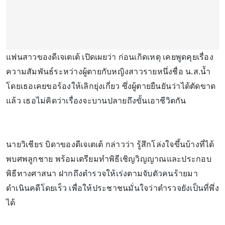
แฟนสาวของดีเจเตเต้ เปิดเผยว่า ก่อนเกิดเหตุ เคยพูดคุยเรื่อง
ความสัมพันธ์ระหว่างผู้ตายกับหญิงสาวรายหนึ่งชื่อ น.ส.น้ำ
โดยเธอเคยขอร้องให้เลิกยุ่งเกี่ยว ซึ่งผู้ตายยืนยันว่าได้ตัดขาด
แล้ว เธอไม่คิดว่าเรื่องจะบานปลายถึงขั้นเอาชีวิตกัน
นายวิเชียร บิดาของดีเจเตเต้ กล่าวว่า รู้สึกโล่งใจขึ้นบ้างที่ได้
พบศพลูกชาย พร้อมเตรียมทำพิธีเชิญวิญญาณและประกอบ
พิธีทางศาสนา ฝากถึงตำรวจให้เร่งตามจับตัวคนร้ายมา
ดำเนินคดีโดยเร็ว เพื่อให้ประชาชนมั่นใจว่าตำรวจยังเป็นที่พึ่ง
ได้