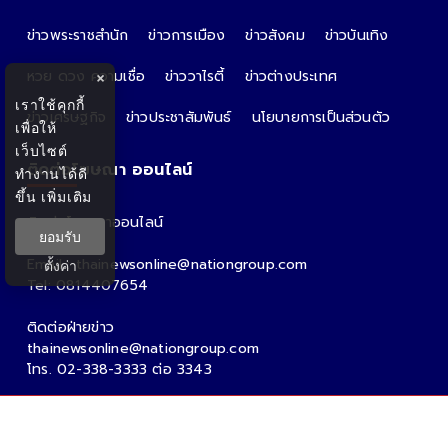
ข่าวพระราชสำนัก
ข่าวการเมือง
ข่าวสังคม
ข่าวบันเทิง
หวย ดวง ความเชื่อ
ข่าววาไรตี้
ข่าวต่างประเทศ
×
เราใช้คุกกี้
ข่าวเศรษฐกิจ
ข่าวประชาสัมพันธ์
นโยบายการเป็นส่วนตัว
เพื่อให้
เว็บไซต์
ติดต่อโฆษณา ออนไลน์
ทำงานได้ดี
ขึ้น
เพิ่มเติม
ติดต่อโฆษณาออนไลน์
ยอมรับ
คุณอ้อ
Email : thainewsonline@nationgroup.com
ตั้งค่า
Tel: 0814407654
ติดต่อฝ่ายข่าว
thainewsonline@nationgroup.com
โทร. 02-338-3333 ต่อ 3343