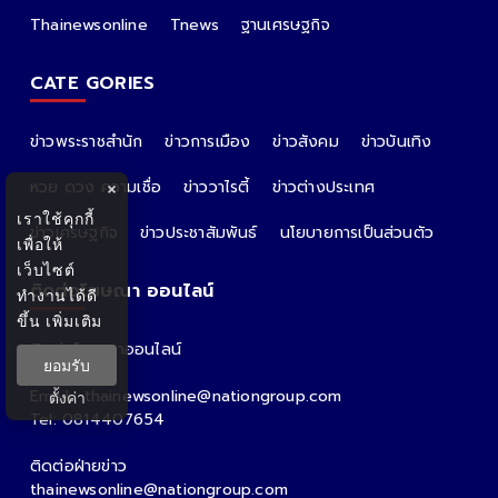
Thainewsonline
Tnews
ฐานเศรษฐกิจ
CATE GORIES
ข่าวพระราชสำนัก
ข่าวการเมือง
ข่าวสังคม
ข่าวบันเทิง
หวย ดวง ความเชื่อ
ข่าววาไรตี้
ข่าวต่างประเทศ
×
เราใช้คุกกี้
ข่าวเศรษฐกิจ
ข่าวประชาสัมพันธ์
นโยบายการเป็นส่วนตัว
เพื่อให้
เว็บไซต์
ติดต่อโฆษณา ออนไลน์
ทำงานได้ดี
ขึ้น
เพิ่มเติม
ติดต่อโฆษณาออนไลน์
ยอมรับ
คุณอ้อ
Email : thainewsonline@nationgroup.com
ตั้งค่า
Tel: 0814407654
ติดต่อฝ่ายข่าว
thainewsonline@nationgroup.com