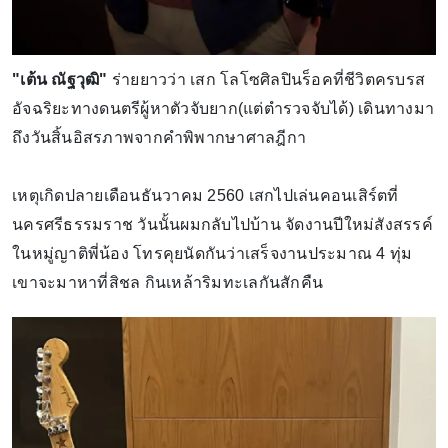
"เต้น ณัฐวุฒิ"
ร่ายยาวว่า
เสก โลโซศิลปินร็อคที่ชีวิตครบรส
อัจฉริยะทางดนตรีผู้หาตัวจับยาก(แต่ตำรวจจับได้) เดินทางมา
ถึงวันสิ้นอิสรภาพจากคำพิพากษาศาลฎีกา
เหตุเกิดปลายเดือนธันวาคม 2560 เสกไปเล่นคอนเสิร์ตที่
นครศรีธรรมราช วันนั้นผมกลับไปบ้าน จัดงานปีใหม่สังสรรค์
ในหมู่ญาติพี่น้อง โทรคุยนัดกันว่าเสร็จงานประมาณ 4 ทุ่ม
เขาจะมาหาที่สิชล กินเหล้าริมทะเลกันสักคืน