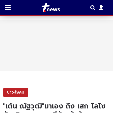
ข่าวสังคม
"เต้น ณัฐวุฒิ"มาเอง ถึง เสก โลโซ