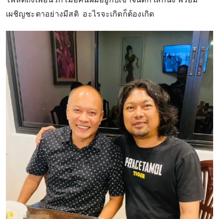
เผชิญชะตาอย่างมีสติ อะไรจะเกิดก็ต้องเกิด