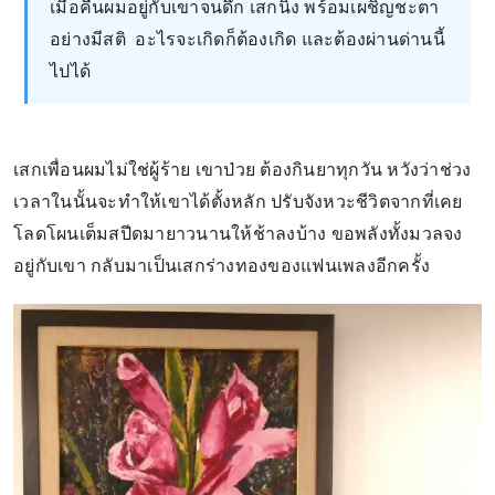
เมื่อคืนผมอยู่กับเขาจนดึก เสกนิ่ง พร้อมเผชิญชะตา
อย่างมีสติ อะไรจะเกิดก็ต้องเกิด และต้องผ่านด่านนี้
ไปได้
เสกเพื่อนผมไม่ใช่ผู้ร้าย เขาป่วย ต้องกินยาทุกวัน หวังว่าช่วง
เวลาในนั้นจะทำให้เขาได้ตั้งหลัก ปรับจังหวะชีวิตจากที่เคย
โลดโผนเต็มสปีดมายาวนานให้ช้าลงบ้าง ขอพลังทั้งมวลจง
อยู่กับเขา กลับมาเป็นเสกร่างทองของแฟนเพลงอีกครั้ง