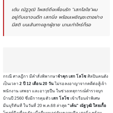
เต้น ณัฐวุฒิ โพสต์ถึงเพื่อนรัก "เสกโลโซ"ผม
อยู่กับเขาจนดึก เสกนิ่ง พร้อมเผชิญชะตาอย่าง
มีสติ บนเส้นทางลูกผู้ชาย นานเท่าไหร่ก็รอ
กรณี ศาลฎีกา มีคำสั่งพิพากษา
จำคุก เสก โลโซ
ศิลปินคนดัง
เป็นเวลา
2 ปี 12 เดือน 20 วัน
ไม่รอลงอาญาจากคดีต่อสู้เจ้า
พนักงาน เสพยา และอาวุธปืน ในช่วงเหตุการณ์ตำรวจบุก
บ้านปี 2560 ซึ่งมีการคุมตัว
เสก โลโซ
เข้าเรือนจำพิเศษ
มีนบุรีทันที ในวันที่ 20 พ.ค.68 ล่าสุด
"เต้น" ณัฐวุฒิ ใสยเกื้อ
โพสต์ถึงเพื่อนรัก เมื่อคืนผมอยู่กับเขาจนดึก เสกนิ่ง พร้อม