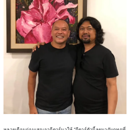
หลายเดือนก่อนเสกเอากีตาร์มาให้ “กีตาร์ตัวนี้ลุยมากับกูทุกที่