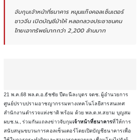
จับกุมเจ้าหน้าที่ธนาคาร หนุนแก๊งคอลเซ็นเตอร์
ชาวจีน เปิดบัญชีม้าให้ หลอกลวงประชาชนคน
ไทยเอาทรัพย์มากกว่า 2,200 ล้านบาท
21 พ.ค.68 พล.ต.อ.ธัชชัย ปีตะนีละบุตร จตช. ผู้อำนวยการ
ศูนย์ปราบปรามอาชญากรรมทางเทคโนโลยีสารสนเทศ
สำนักงานตำรวจแห่งชาติ พร้อม ด้วย พล.ต.ท.สยาม บุญสม
ผบช.น., ร่วมกันแถลงข่าวจับกุม
เจ้าหน้าที่ธนาคาร
ที่ให้การ
สนับสนุนขบวนการคอลเซ็นเตอร์โดยเปิดบัญชีธนาคารเพื่อ
ใช้ในการกระทำผิดและสามารถขยายผล เชื่อมโยงไปยังผู้