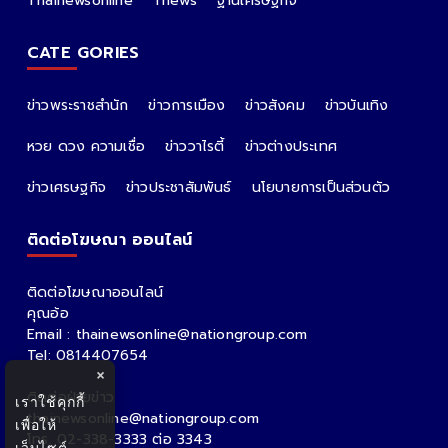
Thainewsonline
Tnews
ฐานเศรษฐกิจ
CATE GORIES
ข่าวพระราชสำนัก
ข่าวการเมือง
ข่าวสังคม
ข่าวบันเทิง
หวย ดวง ความเชื่อ
ข่าววาไรตี้
ข่าวต่างประเทศ
ข่าวเศรษฐกิจ
ข่าวประชาสัมพันธ์
นโยบายการเป็นส่วนตัว
ติดต่อโฆษณา ออนไลน์
ติดต่อโฆษณาออนไลน์
คุณอ้อ
Email : thainewsonline@nationgroup.com
Tel: 0814407654
×
ติดต่อฝ่ายข่าว
เราใช้คุกกี้
thainewsonline@nationgroup.com
เพื่อให้
โทร. 02-338-3333 ต่อ 3343
เว็บไซต์