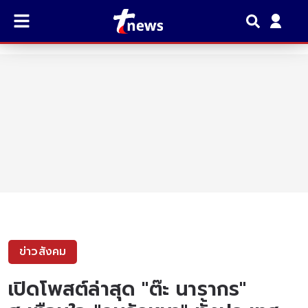
ข่าวสังคม
เปิดโพสต์ล่าสุด "ต๊ะ นารากร"