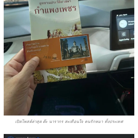
เปิดโพสต์ล่าสุด ต๊ะ นารากร สะเทือนใจ คนรักหมา ทั้งประเทศ