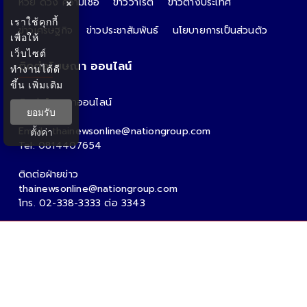
หวย ดวง ความเชื่อ
ข่าววาไรตี้
ข่าวต่างประเทศ
×
เราใช้คุกกี้
ข่าวเศรษฐกิจ
ข่าวประชาสัมพันธ์
นโยบายการเป็นส่วนตัว
เพื่อให้
เว็บไซต์
ติดต่อโฆษณา ออนไลน์
ทำงานได้ดี
ขึ้น
เพิ่มเติม
ติดต่อโฆษณาออนไลน์
ยอมรับ
คุณอ้อ
Email : thainewsonline@nationgroup.com
ตั้งค่า
Tel: 0814407654
ติดต่อฝ่ายข่าว
thainewsonline@nationgroup.com
โทร. 02-338-3333 ต่อ 3343