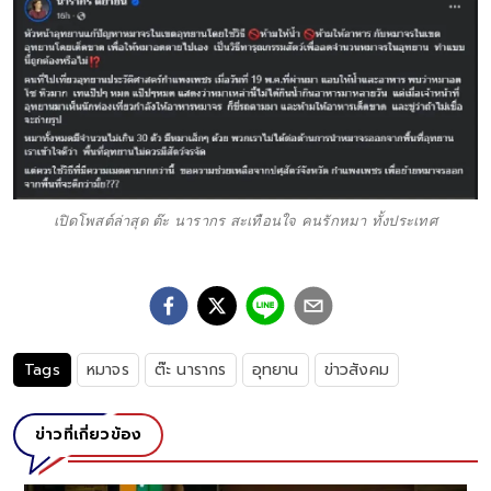
เปิดโพสต์ล่าสุด ต๊ะ นารากร สะเทือนใจ คนรักหมา ทั้งประเทศ
Tags
หมาจร
ต๊ะ นารากร
อุทยาน
ข่าวสังคม
ข่าวที่เกี่ยวข้อง