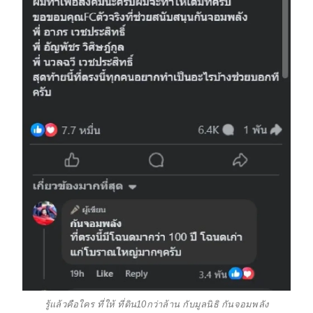
รู้แล้วคือใคร ที่ให้ ที่ดิน10กว่าล้าน กับมูลนิธิ กันจอมพลัง