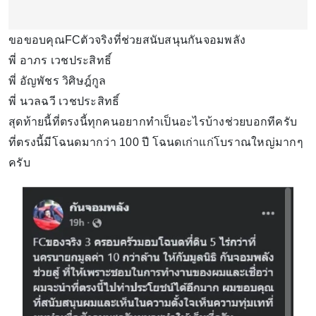
ขอขอบคุณFCตัวจริงที่ช่วยสนับสนุนกันจอมพลัง
พี่ อาภร เวชประสิทธิ์
พี่ อัญพัชร วิศิษฎ์กูล
พี่ นวลฉวี เวชประสิทธิ์
สุดท้ายนี้ที่ตรงนี้ทุกคนอยากทำเป็นอะไรบ้างช่วยบอกทีครับ
ที่ตรงนี้มีโฉนดมากว่า 100 ปี โฉนดเก่าแก่โบราณใหญ่มากๆ
ครับ