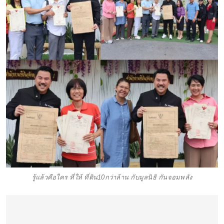
รู้แล้วคือใคร ที่ให้ ที่ดิน10กว่าล้าน กับมูลนิธิ กันจอมพลัง