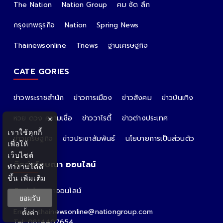
The Nation
Nation Group
คม ชัด ลึก
กรุงเทพธุรกิจ
Nation
Spring News
Thainewsonline
Tnews
ฐานเศรษฐกิจ
CATE GORIES
ข่าวพระราชสำนัก
ข่าวการเมือง
ข่าวสังคม
ข่าวบันเทิง
หวย ดวง ความเชื่อ
ข่าววาไรตี้
ข่าวต่างประเทศ
×
เราใช้คุกกี้
ข่าวเศรษฐกิจ
ข่าวประชาสัมพันธ์
นโยบายการเป็นส่วนตัว
เพื่อให้
เว็บไซต์
ติดต่อโฆษณา ออนไลน์
ทำงานได้ดี
ขึ้น
เพิ่มเติม
ติดต่อโฆษณาออนไลน์
ยอมรับ
คุณอ้อ
Email : thainewsonline@nationgroup.com
ตั้งค่า
Tel: 0814407654