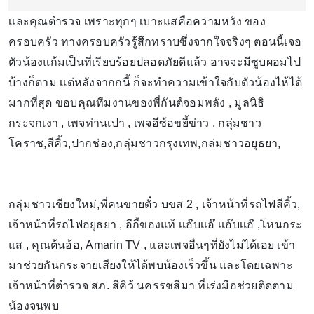
เเละคุณตำรวจ เพราะทุกๆ เบาะแสคือความหวัง ของ
ครอบครัว ทางครอบครัวรู้สึกทราบซึ่งจากใจจริงๆ ตอนนี้เจอ
ตัวน้องแก้มเป็นที่เรียบร้อยปลอดภัยดีแล้ว อาจจะมีซูบผอมไป
บ้างก็ตาม เเต่หลังจากกนี้ ก็จะทำความเข้าใจกับตัวน้องไห้ได้
มากที่สุด ขอบคุณทีมงานของพี่กันต์จอมพลัง , มูลนิธิ
กระจกเงา , เพจท่านเปา , เพจอีซ้อขยี้ข่าว , กลุ่มชาว
โคราช,สีคิ้ว,ปากช่อง,กลุ่มชาวกรุงเทพ,กล่มชาวอยุธยา,
กลุ่มชาวเชียงใหม่,พี่คนขายตั๋ว บขส 2 , เจ้าหน้าที่รถไฟสีคิ้ว,
เจ้าหน้าที่รถไฟอยุธยา , อีกี้ของแท้ เเอ๊บเเอ๊ เเอ๊บเเอ๊ ,โหนกระ
แส , คุณต้นอ้อ, Amarin TV , และเพจอื่นๆที่ยังไม่ได้เอย เข้า
มาช่วยกันกระจายเสียงให้ได้พบน้องเร็วขึ้น และโดยเฉพาะ
เจ้าหน้าที่ตำรวจ สภ. สีคิว้ นครรชสีมา ที่เร่งมือช่วยติดตาม
น้องจนพบ