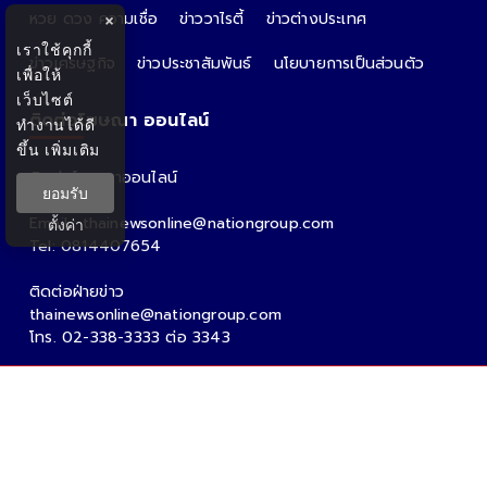
หวย ดวง ความเชื่อ
ข่าววาไรตี้
ข่าวต่างประเทศ
×
เราใช้คุกกี้
ข่าวเศรษฐกิจ
ข่าวประชาสัมพันธ์
นโยบายการเป็นส่วนตัว
เพื่อให้
เว็บไซต์
ติดต่อโฆษณา ออนไลน์
ทำงานได้ดี
ขึ้น
เพิ่มเติม
ติดต่อโฆษณาออนไลน์
ยอมรับ
คุณอ้อ
Email : thainewsonline@nationgroup.com
ตั้งค่า
Tel: 0814407654
ติดต่อฝ่ายข่าว
thainewsonline@nationgroup.com
โทร. 02-338-3333 ต่อ 3343