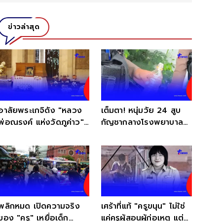
ข่าวล่าสุด
อาลัยพระเกจิดัง "หลวง
เต็มตา! หนุ่มวัย 24 สูบ
พ่อณรงค์ แห่งวัดภูค่าว"
กัญชากลางโรงพยาบาล
ละสังขารอย่างสงบ
ซ่อนบ้องไว้ใต้ต้นไม้
พลิกหมด เปิดความจริง
เศร้าที่แท้ "ครูขนุน" ไม่ใช่
ของ "ครู" เหยื่อเด็ก
แค่ครูผู้สอนผู้ก่อเหตุ แต่มี