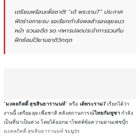
เตรียมพร้อมเพื่อชาติ! “เต้ พระราม7” ประกาศ
ฟิตร่างกายรบ รอเรียกกำลังพลสำรองลุยแนว
หน้า ชวนอดีต รด.-ทหารปลดประจำการรวมทีม
ฝึกซ้อมไว้ยามชาติวิกฤต
"
มงคลกิตติ์ สุขสินธารานนท์
" หรือ
เต้พระราม7
เรียกได้ว่า
งานนี้ เตรียมลุย เพื่อชาติ หลังสถานการณ์
ไทยกัมพูชา
กำลัง
เป็นที่น่าเป็นห่วง โดยได้ออกมาโพสต์ข้อความผ่านเฟซบุ๊ก
มงคลกิตติ์ สุขสินธารานนท์
ระบุว่า