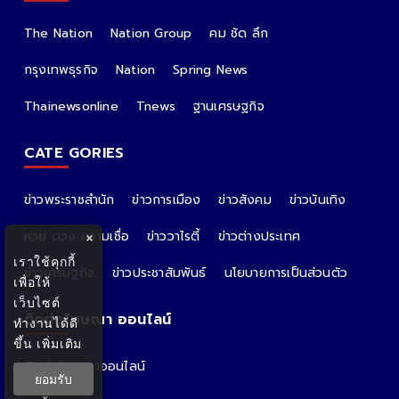
The Nation
Nation Group
คม ชัด ลึก
กรุงเทพธุรกิจ
Nation
Spring News
Thainewsonline
Tnews
ฐานเศรษฐกิจ
CATE GORIES
ข่าวพระราชสำนัก
ข่าวการเมือง
ข่าวสังคม
ข่าวบันเทิง
หวย ดวง ความเชื่อ
ข่าววาไรตี้
ข่าวต่างประเทศ
×
เราใช้คุกกี้
ข่าวเศรษฐกิจ
ข่าวประชาสัมพันธ์
นโยบายการเป็นส่วนตัว
เพื่อให้
เว็บไซต์
ติดต่อโฆษณา ออนไลน์
ทำงานได้ดี
ขึ้น
เพิ่มเติม
ติดต่อโฆษณาออนไลน์
ยอมรับ
คุณอ้อ