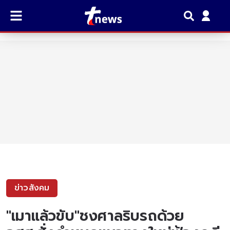
ข่าวสังคม
"เมาแล้วขับ"ชงศาลริบรถด้วย