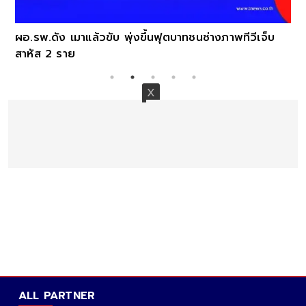
ผอ.รพ.ดัง เมาแล้วขับ พุ่งขึ้นฟุตบาทชนช่างภาพทีวีเจ็บ
สาหัส 2 ราย
ALL PARTNER