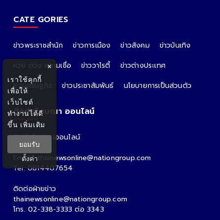
CATE GORIES
ข่าวพระราชสำนัก
ข่าวการเมือง
ข่าวสังคม
ข่าวบันเทิง
หวย ดวง ความเชื่อ
ข่าววาไรตี้
ข่าวต่างประเทศ
×
เราใช้คุกกี้
ข่าวเศรษฐกิจ
ข่าวประชาสัมพันธ์
นโยบายการเป็นส่วนตัว
เพื่อให้
เว็บไซต์
ติดต่อโฆษณา ออนไลน์
ทำงานได้ดี
ขึ้น
เพิ่มเติม
ติดต่อโฆษณาออนไลน์
ยอมรับ
คุณอ้อ
Email : thainewsonline@nationgroup.com
ตั้งค่า
Tel: 0814407654
ติดต่อฝ่ายข่าว
thainewsonline@nationgroup.com
โทร. 02-338-3333 ต่อ 3343