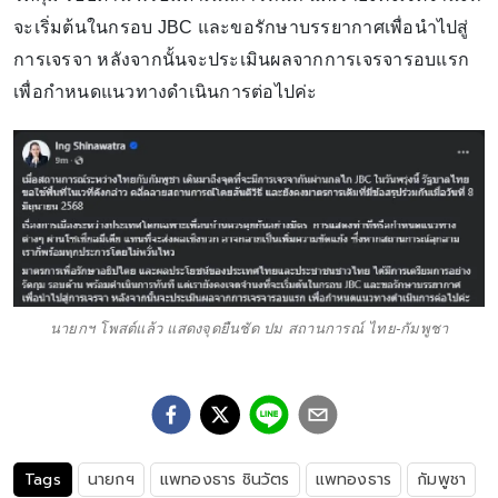
จะเริ่มต้นในกรอบ JBC และขอรักษาบรรยากาศเพื่อนำไปสู่
การเจรจา หลังจากนั้นจะประเมินผลจากการเจรจารอบแรก
เพื่อกำหนดแนวทางดำเนินการต่อไปค่ะ
นายกฯ โพสต์แล้ว แสดงจุดยืนชัด ปม สถานการณ์ ไทย-กัมพูชา
Tags
นายกฯ
แพทองธาร ชินวัตร
แพทองธาร
กัมพูชา