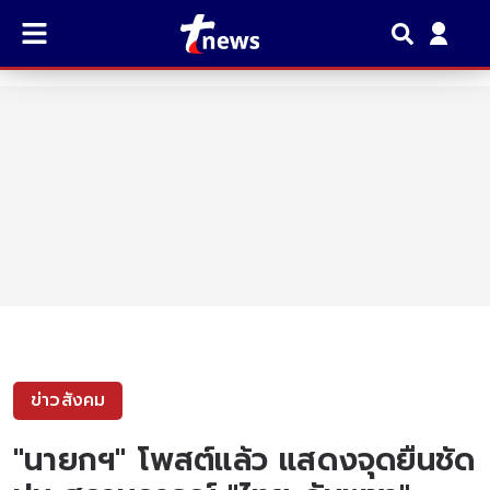
ข่าวสังคม
"นายกฯ" โพสต์แล้ว แสดงจุดยืนชัด