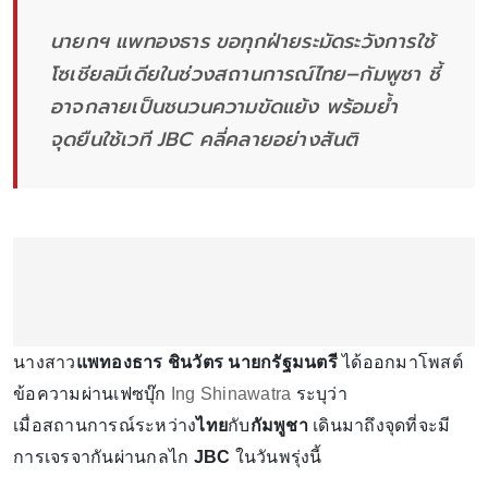
นายกฯ แพทองธาร ขอทุกฝ่ายระมัดระวังการใช้
โซเชียลมีเดียในช่วงสถานการณ์ไทย–กัมพูชา ชี้
อาจกลายเป็นชนวนความขัดแย้ง พร้อมย้ำ
จุดยืนใช้เวที JBC คลี่คลายอย่างสันติ
นางสาว
แพทองธาร ชินวัตร นายกรัฐมนตรี
ได้ออกมาโพสต์
ข้อความผ่านเฟซบุ๊ก
Ing Shinawatra
ระบุว่า
เมื่อสถานการณ์ระหว่าง
ไทย
กับ
กัมพูชา
เดินมาถึงจุดที่จะมี
การเจรจากันผ่านกลไก
JBC
ในวันพรุ่งนี้