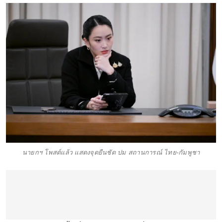
นายกฯ โพสต์แล้ว แสดงจุดยืนชัด ปม สถานการณ์ ไทย-กัมพูชา