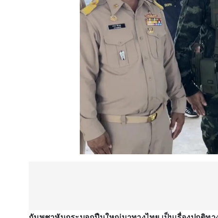
กัมพูชาหันกระบอกปืนใหญ่มาทางไทย เป็นเรื่องปกติท