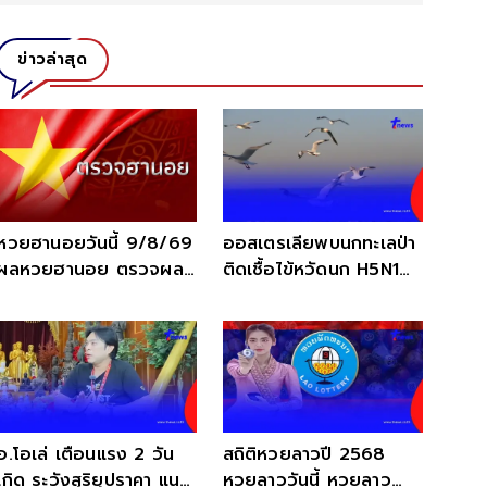
ข่าวล่าสุด
หวยฮานอยวันนี้ 9/8/69
ออสเตรเลียพบนกทะเลป่า
ผลหวยฮานอย ตรวจผล
ติดเชื้อไข้หวัดนก H5N1
ฮานอยล่าสุด 9 ส.ค. 69
พุ่งทะลุ 200
อ.โอเล่ เตือนแรง 2 วัน
สถิติหวยลาวปี 2568
เกิด ระวังสุริยุปราคา แนะ
หวยลาววันนี้ หวยลาว