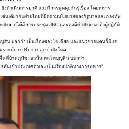
 ยังดำเนินการปกติ และมีการพูดคุยกันรู้เรื่อง โดยทหาร
ิ เช่นเดียวกับฝ่ายไทยที่ยึดตามนโยบายของรัฐบาลและกองทัพ
หลังจากได้มีการประชุม JBC และคงมีคำสั่งลงมาถึงผู้ปฏิบัติ
ทบุญสิน บอกว่า เป็นเรื่องของโซเชียล และแนวชายแดนก็มีแค่
้ว เพราะมีการปรับการวางกำลังใหม่
้นที่บ้านภูมิซรอลนั้น พลโทบุญสิน บอกว่า
ีใครหันเข้าประเทศตัวเอง เป็นเรื่องปกติทางการทหาร”