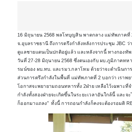
16 มิถุนายน 2568 พลโทบุญสิน พาดกลาง แม่ทัพภาคที่ 2 
จ.อุบลราชธานี ถึงการตรึงกำลังหลังการประชุม JBC ว่า 
ดูแลชายแดนเป็นปกติอยู่แล้ว และหลังจากนี้ ทางกองท
วันที่ 27-28 มิถุนายน 2568 ซึ่งตนเองกับ ผบ.ภูมิภาคทหาร
รมน์ของ ผบ.ทบ. และรมว.กลาโหม ด้วยว่าจะดำเนินการอย่
ส่วนการตรึงกำลังในพื้นที่ แม่ทัพภาคที่ 2 บอกว่า เราพ
โอกาสจะพยายามถอนทหารทั้ง 2ฝ่าย เหลือไว้เฉพาะที่จำเ
กำลังทั้งสองฝ่ายจะเกิดขึ้นในระยะเวลาอันใกล้นี้ และจ
ก็ออกมาแถลง” ทั้งนี้ การถอนกำลังก็คงจะต้องรอมติ 