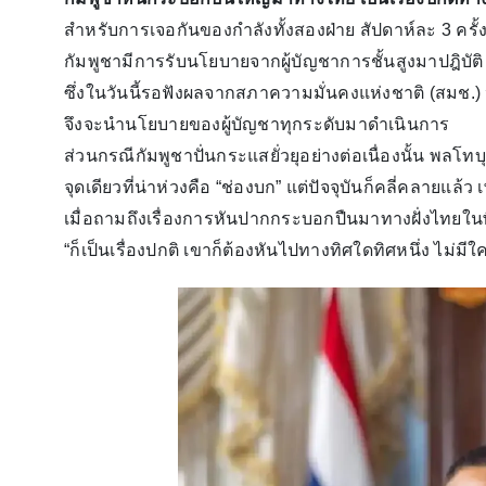
สำหรับการเจอกันของกำลังทั้งสองฝ่าย สัปดาห์ละ 3 ครั้ง
กัมพูชามีการรับนโยบายจากผู้บัญชาการชั้นสูงมาปฎิบัต
ซึ่งในวันนี้รอฟังผลจากสภาความมั่นคงแห่งชาติ (สมช.) 
จึงจะนำนโยบายของผู้บัญชาทุกระดับมาดำเนินการ
ส่วนกรณีกัมพูชาปั่นกระแสยั่วยุอย่างต่อเนื่องนั้น พลโ
จุดเดียวที่น่าห่วงคือ “ช่องบก” แต่ปัจจุบันก็คลี่คลายแล
เมื่อถามถึงเรื่องการหันปากกระบอกปืนมาทางฝั่งไทยในพื
“ก็เป็นเรื่องปกติ เขาก็ต้องหันไปทางทิศใดทิศหนึ่ง ไม่ม