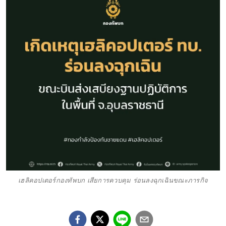
เฮลิคอปเตอร์กองทัพบก เสียการควบคุม ร่อนลงฉุกเฉินขณะภารกิจ