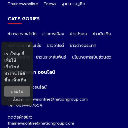
Thainewsonline
Tnews
ฐานเศรษฐกิจ
CATE GORIES
ข่าวพระราชสำนัก
ข่าวการเมือง
ข่าวสังคม
ข่าวบันเทิง
หวย ดวง ความเชื่อ
ข่าววาไรตี้
ข่าวต่างประเทศ
×
เราใช้คุกกี้
ข่าวเศรษฐกิจ
ข่าวประชาสัมพันธ์
นโยบายการเป็นส่วนตัว
เพื่อให้
เว็บไซต์
ติดต่อโฆษณา ออนไลน์
ทำงานได้ดี
ขึ้น
เพิ่มเติม
ติดต่อโฆษณาออนไลน์
ยอมรับ
คุณอ้อ
Email : thainewsonline@nationgroup.com
ตั้งค่า
Tel: 0814407654
ติดต่อฝ่ายข่าว
thainewsonline@nationgroup.com