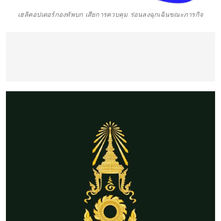
เฮลิคอปเตอร์กองทัพบก เสียการควบคุม ร่อนลงฉุกเฉินขณะภารกิจ