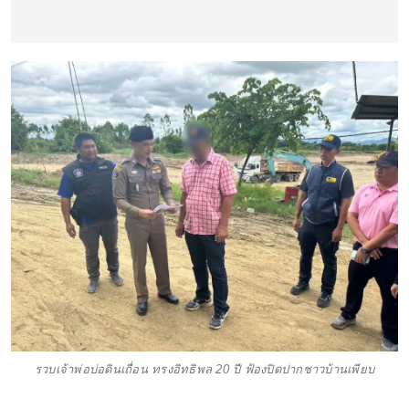
รวบเจ้าพ่อบ่อดินเถื่อน ทรงอิทธิพล 20 ปี ฟ้องปิดปากชาวบ้านเพียบ