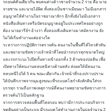
รถยนต์คันเดียวกัน พบคนต่างด้าวชายจำนวน 2 ราย คือ นาย
จายซาน และนายไอ้ผิด ทั้งสองเป็นชาวเมียนมา ไม่มีเอกสาร
อนุญาตให้ทำงานในราชอาณาจักร อีกทั้งยังไม่มีเอกสาร
หนังสือเดินทางหรือบัตรอนุญาตอยู่ในประเทศไทยอย่างถูก
ต้อง นายอารีย์ฯ อ้างว่า ทั้งสองเพิ่งเดินทางมาสมัครงาน ยัง
ไม่ได้เริ่มทำงานแต่อย่างใด
ระหว่างการปฏิบัติการตรวจค้น คนงานในพื้นที่ได้ไหวตัวทัน
และพยายามขัดขวางเจ้าหน้าที่โดยนำรถบรรทุกขนาดใหญ่
และรถกระบะไปปิดกั้นทางเข้าออกทั้ง 3 ด้านของบ่อดิน เพื่อ
เปิดทางให้คนงานหลบหนีทางด้านหลัง ส่งผลให้มีคนงาน
หลบหนีไปได้ 5 คน ขณะเดียวกัน เจ้าหน้าที่กองปราบปราม
ได้บันทึกภาพจากมุมสูงขณะที่รถแบคโฮกำลังตักดินใส่รถ
บรรทุก รวมถึงภาพเหตุการณ์ที่คนงานพยายามขัดขวางการ
ตรวจค้นไว้เป็นหลักฐาน
จากการตรวจสอบพื้นที่โดยรอบ พบว่ามีการประกอบกิจการ
ขุดดินอย่างเป็นระบบ มีรถแบคโฮทำงานภายในบ่อจำนวน 2