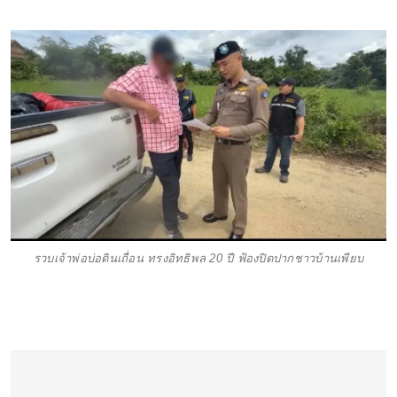
รวบเจ้าพ่อบ่อดินเถื่อน ทรงอิทธิพล 20 ปี ฟ้องปิดปากชาวบ้านเพียบ