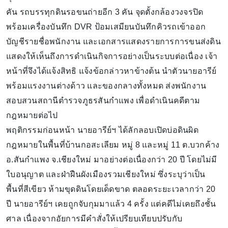
คัน รถบรรทุกดินรอขนถ่ายอีก 3 คัน จุดตั้งกล้องวงจรปิด
พร้อมเครื่องบันทึก DVR ป้อมเสมียนบันทึกคิวรถเข้าออก
บัญชีรายชื่อพนักงาน และเอกสารแสดงรายการการขนส่งดิน
แสดงให้เห็นถึงการดำเนินกิจการอย่างเป็นระบบต่อเนื่อง เจ้า
หน้าที่จึงได้แจ้งสิทธิ แจ้งข้อกล่าวหาข้างต้น นำตัวนายอารีย์
พร้อมแรงงานต่างด้าว และของกลางทั้งหมด ส่งพนักงาน
สอบสวนสถานีตำรวจภูธรสันกำแพง เพื่อดำเนินคดีตาม
กฎหมายต่อไป
พฤติกรรมก่อนหน้า นายอารีย์ฯ ได้ลักลอบเปิดบ่อดินผิด
กฎหมายในพื้นที่บ้านกอสะเลียม หมู่ 8 และหมู่ 11 ต.บวกค้าง
อ.สันกำแพง จ.เชียงใหม่ มาอย่างต่อเนื่องกว่า 20 ปี โดยไม่มี
ใบอนุญาต และฝ่าฝืนผังเมืองรวมเชียงใหม่ ซึ่งระบุว่าเป็น
พื้นที่สีเขียว ห้ามขุดดินโดยเด็ดขาด ตลอดระยะเวลากว่า 20
ปี นายอารีย์ฯ เคยถูกจับกุมมาแล้ว 4 ครั้ง แต่คดีไม่เคยถึงชั้น
ศาล เนื่องจากอัยการมีคำสั่งให้เปรียบเทียบปรับกับ