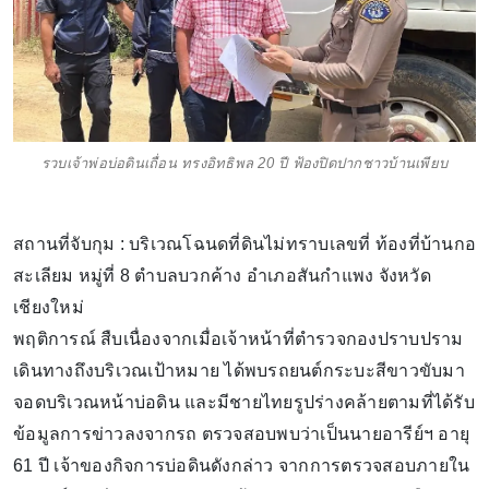
รวบเจ้าพ่อบ่อดินเถื่อน ทรงอิทธิพล 20 ปี ฟ้องปิดปากชาวบ้านเพียบ
สถานที่จับกุม : บริเวณโฉนดที่ดินไม่ทราบเลขที่ ท้องที่บ้านกอ
สะเลียม หมู่ที่ 8 ตำบลบวกค้าง อำเภอสันกำแพง จังหวัด
เชียงใหม่
พฤติการณ์ สืบเนื่องจากเมื่อเจ้าหน้าที่ตำรวจกองปราบปราม
เดินทางถึงบริเวณเป้าหมาย ได้พบรถยนต์กระบะสีขาวขับมา
จอดบริเวณหน้าบ่อดิน และมีชายไทยรูปร่างคล้ายตามที่ได้รับ
ข้อมูลการข่าวลงจากรถ ตรวจสอบพบว่าเป็นนายอารีย์ฯ อายุ
61 ปี เจ้าของกิจการบ่อดินดังกล่าว จากการตรวจสอบภายใน