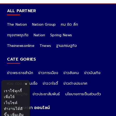
ALL PARTNER
The Nation
Nation Group
คม ชัด ลึก
กรุงเทพธุรกิจ
Nation
Spring News
Thainewsonline
Tnews
ฐานเศรษฐกิจ
CATE GORIES
ข่าวพระราชสำนัก
ข่าวการเมือง
ข่าวสังคม
ข่าวบันเทิง
หวย ดวง ความเชื่อ
ข่าววาไรตี้
ข่าวต่างประเทศ
×
เราใช้คุกกี้
ข่าวเศรษฐกิจ
ข่าวประชาสัมพันธ์
นโยบายการเป็นส่วนตัว
เพื่อให้
เว็บไซต์
ติดต่อโฆษณา ออนไลน์
ทำงานได้ดี
ขึ้น
เพิ่มเติม