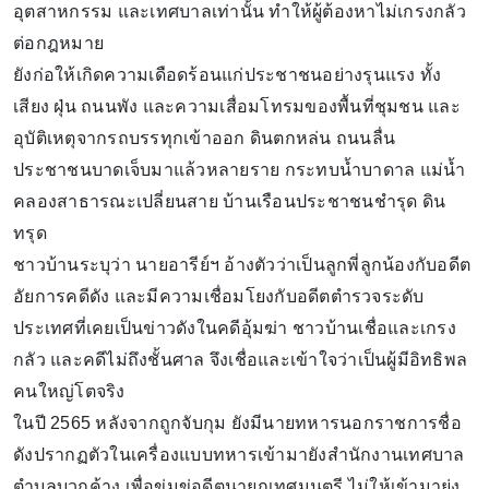
อุตสาหกรรม และเทศบาลเท่านั้น ทำให้ผู้ต้องหาไม่เกรงกลัว
ต่อกฎหมาย
ยังก่อให้เกิดความเดือดร้อนแก่ประชาชนอย่างรุนแรง ทั้ง
เสียง ฝุ่น ถนนพัง และความเสื่อมโทรมของพื้นที่ชุมชน และ
อุบัติเหตุจากรถบรรทุกเข้าออก ดินตกหล่น ถนนลื่น
ประชาชนบาดเจ็บมาแล้วหลายราย กระทบน้ำบาดาล แม่น้ำ
คลองสาธารณะเปลี่ยนสาย บ้านเรือนประชาชนชำรุด ดิน
ทรุด
ชาวบ้านระบุว่า นายอารีย์ฯ อ้างตัวว่าเป็นลูกพี่ลูกน้องกับอดีต
อัยการคดีดัง และมีความเชื่อมโยงกับอดีตตำรวจระดับ
ประเทศที่เคยเป็นข่าวดังในคดีอุ้มฆ่า ชาวบ้านเชื่อและเกรง
กลัว และคดีไม่ถึงชั้นศาล จึงเชื่อและเข้าใจว่าเป็นผู้มีอิทธิพล
คนใหญ่โตจริง
ในปี 2565 หลังจากถูกจับกุม ยังมีนายทหารนอกราชการชื่อ
ดังปรากฏตัวในเครื่องแบบทหารเข้ามายังสำนักงานเทศบาล
ตำบลบวกค้าง เพื่อข่มขู่อดีตนายกเทศมนตรี ไม่ให้เข้ามายุ่ง