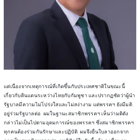
แต่เนื่องจากเหตุการณ์ที่เกิดขึ้นกับประเทศชาติในขณะนี้
เกี่ยวกับดินแดนระหว่างไทยกับกัมพูชา และปรากฏชัดว่าผู้นำ
รัฐบาลมีความไม่โปร่งใสและไม่สง่างาม แต่พรรคฯ ยังมีมติ
อยู่ร่วมรัฐบาลต่อ ผมในฐานะสมาชิกพรรคฯ เห็นว่ามติดัง
กล่าวไม่เป็นไปตามอุดมการณ์ของพรรคฯ ซึ่งสมาชิกพรรคฯ
ทุกคนต้องร่วมกันรักษาและปฏิบัติ ผมจึงยื่นใบลาออกจาก