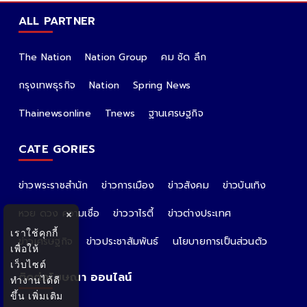
ALL PARTNER
The Nation
Nation Group
คม ชัด ลึก
กรุงเทพธุรกิจ
Nation
Spring News
Thainewsonline
Tnews
ฐานเศรษฐกิจ
CATE GORIES
ข่าวพระราชสำนัก
ข่าวการเมือง
ข่าวสังคม
ข่าวบันเทิง
หวย ดวง ความเชื่อ
ข่าววาไรตี้
ข่าวต่างประเทศ
×
เราใช้คุกกี้
ข่าวเศรษฐกิจ
ข่าวประชาสัมพันธ์
นโยบายการเป็นส่วนตัว
เพื่อให้
เว็บไซต์
ติดต่อโฆษณา ออนไลน์
ทำงานได้ดี
ขึ้น
เพิ่มเติม