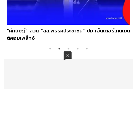
"ศึกษิษฏ์" สวน "สส.พรรคประชาชน" ปม เอ็นเตอร์เทนเมน
ต์คอมเพล็กซ์