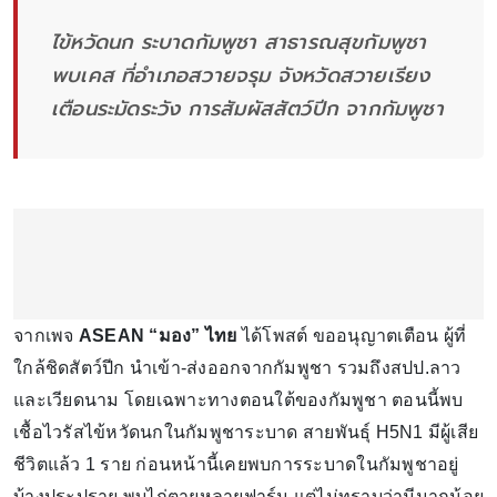
ไข้หวัดนก ระบาดกัมพูชา สาธารณสุขกัมพูชา
พบเคส ที่อำเภอสวายจรุม จังหวัดสวายเรียง
เตือนระมัดระวัง การสัมผัสสัตว์ปีก จากกัมพูชา
จากเพจ
ASEAN “มอง” ไทย
ได้โพสต์ ขออนุญาตเตือน ผู้ที่
ใกล้ชิดสัตว์ปีก นำเข้า-ส่งออกจากกัมพูชา รวมถึงสปป.ลาว
และเวียดนาม โดยเฉพาะทางตอนใต้ของกัมพูชา ตอนนี้พบ
เชื้อไวรัสไข้หวัดนกในกัมพูชาระบาด สายพันธุ์ H5N1 มีผู้เสีย
ชีวิตแล้ว 1 ราย ก่อนหน้านี้เคยพบการระบาดในกัมพูชาอยู่
บ้างประปราย พบไก่ตายหลายฟาร์ม แต่ไม่ทราบว่ามีมากน้อย