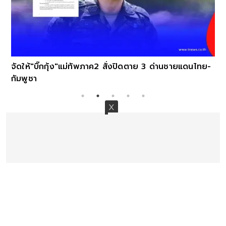
จัดให้"บิ๊กกุ้ง"แม่ทัพภาค2 สั่งปิดตาย 3 ด่านชายแดนไทย-
กัมพูชา