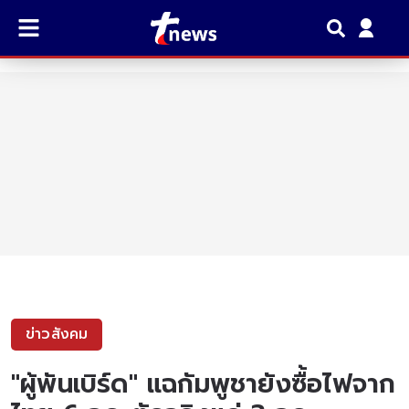
ข่าวสังคม
"ผู้พันเบิร์ด" แฉกัมพูชายังซื้อไฟจาก