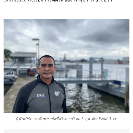
ผู้พันเบิร์ด แฉกัมพูชายังซื้อไฟจากไทย 6 จุด ตัดจริงแค่ 3 จุด