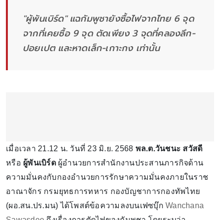
"ผู้พันเบิร์ด" แฉกัมพูชายังซื้อไฟจากไทย 6 จุด
จากที่เคยซื้อ 9 จุด ตัดเพียง 3 จุดที่คลองลึก-
ปอยเปต และหาดเล็ก-เกาะกง เท่านั้น
เมื่อเวลา 21.12 น. วันที่ 23 มิ.ย. 2568
พล.ต.วันชนะ สวัสดี
หรือ
ผู้พันเบิร์ด
ผู้อำนวยการสำนักงานประสานภารกิจด้าน
ความมั่นคงกับกองอำนวยการรักษาความมั่นคงภายในราช
อาณาจักร กรมยุทธการทหาร กองบัญชาการกองทัพไทย
(ผอ.สน.ปร.มน) ได้โพสต์ข้อความลงบนเฟซบุ๊ก
Wanchana
Sawasdee
ถึงเรื่องการตัดไฟของกัมพูชา โดยระบุว่า