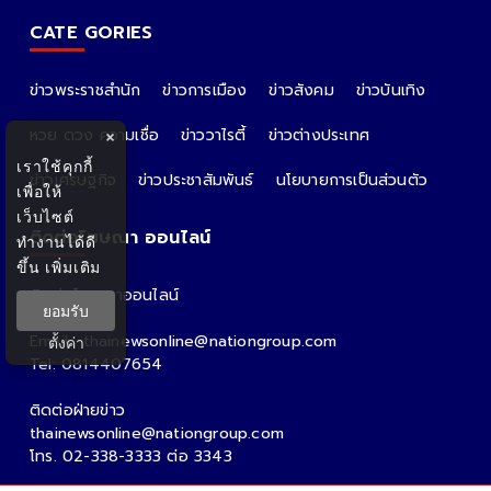
CATE GORIES
ข่าวพระราชสำนัก
ข่าวการเมือง
ข่าวสังคม
ข่าวบันเทิง
หวย ดวง ความเชื่อ
ข่าววาไรตี้
ข่าวต่างประเทศ
×
เราใช้คุกกี้
ข่าวเศรษฐกิจ
ข่าวประชาสัมพันธ์
นโยบายการเป็นส่วนตัว
เพื่อให้
เว็บไซต์
ติดต่อโฆษณา ออนไลน์
ทำงานได้ดี
ขึ้น
เพิ่มเติม
ติดต่อโฆษณาออนไลน์
ยอมรับ
คุณอ้อ
Email : thainewsonline@nationgroup.com
ตั้งค่า
Tel: 0814407654
ติดต่อฝ่ายข่าว
thainewsonline@nationgroup.com
โทร. 02-338-3333 ต่อ 3343