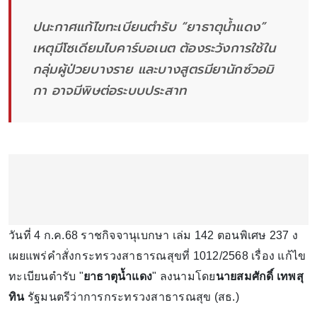
ปนะกาศแก้ไขทะเบียนตำรับ “ยาธาตุน้ำแดง”
เหตุมีโซเดียมไบคาร์บอเนต ต้องระวังการใช้ใน
กลุ่มผู้ป่วยบางราย และบางสูตรมียานักซ์วอมิ
กา อาจมีพิษต่อระบบประสาท
วันที่ 4 ก.ค.68 ราชกิจจานุเบกษา เล่ม 142 ตอนพิเศษ 237 ง
เผยแพร่คำสั่งกระทรวงสาธารณสุขที่ 1012/2568 เรื่อง แก้ไข
ทะเบียนตำรับ "
ยาธาตุน้ำแดง
" ลงนามโดย
นายสมศักดิ์ เทพสุ
ทิน
รัฐมนตรีว่าการกระทรวงสาธารณสุข (สธ.)