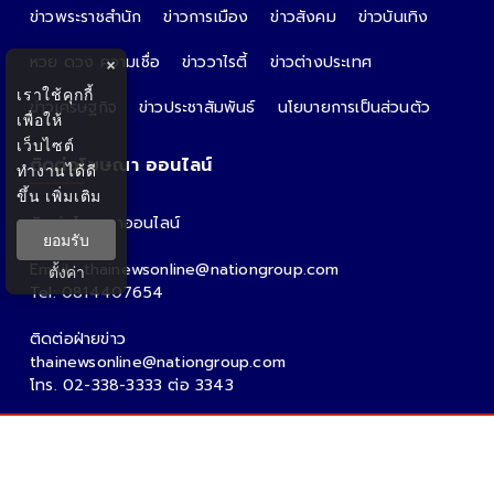
ข่าวพระราชสำนัก
ข่าวการเมือง
ข่าวสังคม
ข่าวบันเทิง
หวย ดวง ความเชื่อ
ข่าววาไรตี้
ข่าวต่างประเทศ
×
เราใช้คุกกี้
ข่าวเศรษฐกิจ
ข่าวประชาสัมพันธ์
นโยบายการเป็นส่วนตัว
เพื่อให้
เว็บไซต์
ติดต่อโฆษณา ออนไลน์
ทำงานได้ดี
ขึ้น
เพิ่มเติม
ติดต่อโฆษณาออนไลน์
ยอมรับ
คุณอ้อ
Email : thainewsonline@nationgroup.com
ตั้งค่า
Tel: 0814407654
ติดต่อฝ่ายข่าว
thainewsonline@nationgroup.com
โทร. 02-338-3333 ต่อ 3343