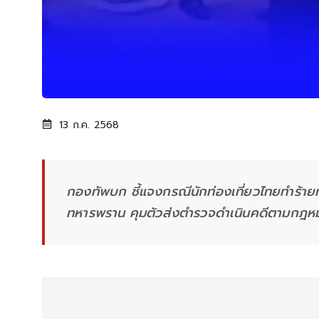
13 ก.ค. 2568
กองทัพบก ชี้แจงกรณีนักท่องเที่ยวไทยทำร้า
ทหารพราน คุมตัวส่งตำรวจดำเนินคดีตามกฎห