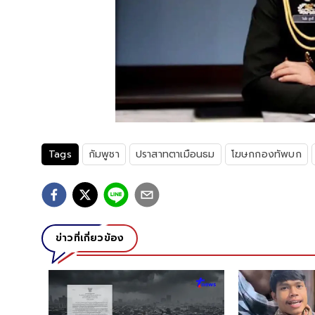
Tags
กัมพูชา
ปราสาทตาเมือนธม
โฆษกกองทัพบก
ข่าวที่เกี่ยวข้อง
ง