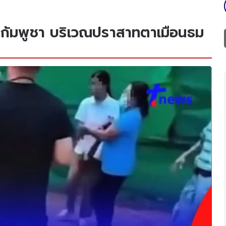
กัมพูชา บริเวณปราสาทตาเมือนธม