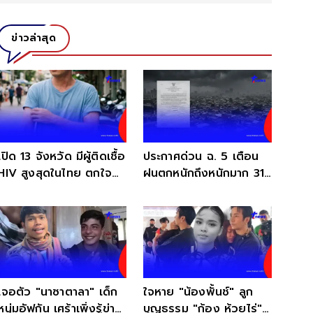
ข่าวล่าสุด
เปิด 13 จังหวัด มีผู้ติดเชื้อ
ประกาศด่วน ฉ. 5 เตือน
HIV สูงสุดในไทย ตกใจ
ฝนตกหนักถึงหนักมาก 31
ช่วงอายุเฝ้าระวัง
จังหวัด วันนี้เจอเต็ม ๆ
เจอตัว "นาซาตาลา" เด็ก
ใจหาย "น้องพั้นช์" ลูก
หนุ่มอัฟกัน เศร้าเพิ่งรู้ข่าว
บุญธรรม "ก้อง ห้วยไร่"