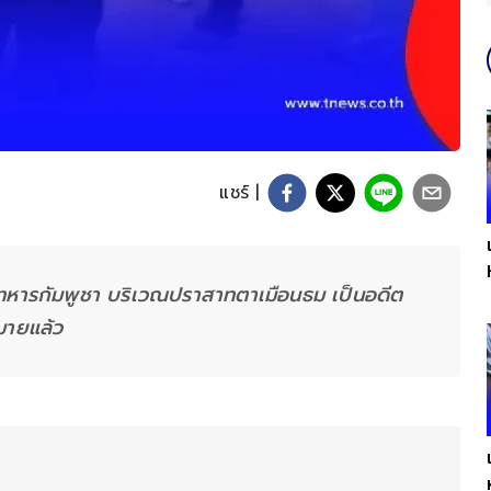
แชร์ |
ยทหารกัมพูชา บริเวณปราสาทตาเมือนธม เป็นอดีต
มายแล้ว