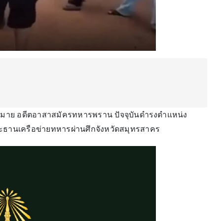
มหมาย อดีตอาสาสมัครทหารพราน ปัจจุบันดำรงตำแหน่ง
านเครือข่ายทหารผ่านศึกจังหวัดสมุทรสาคร