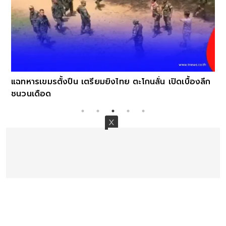
แฉทหารเขมรตั้งปืน เตรียมยิงไทย ตะโกนลั่น เปิดเบื้องลึก
ชนวนเดือด