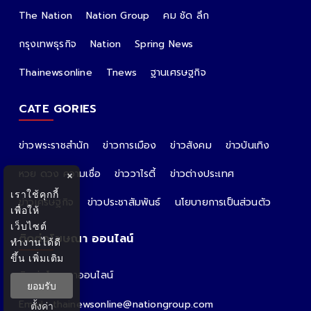
The Nation
Nation Group
คม ชัด ลึก
กรุงเทพธุรกิจ
Nation
Spring News
Thainewsonline
Tnews
ฐานเศรษฐกิจ
CATE GORIES
ข่าวพระราชสำนัก
ข่าวการเมือง
ข่าวสังคม
ข่าวบันเทิง
หวย ดวง ความเชื่อ
ข่าววาไรตี้
ข่าวต่างประเทศ
×
เราใช้คุกกี้
ข่าวเศรษฐกิจ
ข่าวประชาสัมพันธ์
นโยบายการเป็นส่วนตัว
เพื่อให้
เว็บไซต์
ติดต่อโฆษณา ออนไลน์
ทำงานได้ดี
ขึ้น
เพิ่มเติม
ติดต่อโฆษณาออนไลน์
ยอมรับ
คุณอ้อ
Email : thainewsonline@nationgroup.com
ตั้งค่า