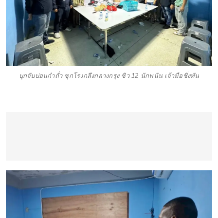
บุกจับบ่อนกำถั่ว ซุกโรงกลึงกลางกรุง ซิว 12 นักพนัน เจ้ามือชิ่งทัน