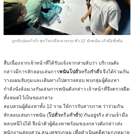
บุกจับบ่อนกำถั่ว ซุกโรงกลึงกลางกรุง ซิว 12 นักพนัน เจ้ามือชิ่งทัน
สืบเนื่องจากเจ้าหน้าที่ได้รับแจ้งจากสายลับว่า บริเวณดัง
กล่าวมีการลักลอบเล่นการ
พนันโปถั่ว
หรือ
กำถั่ว
จึงได้ร่วมกัน
วางแผนจับกุมและเดินทางไปตรวจสอบ พบกลุ่มผู้ต้องหา
กำลังนั่งล้อมวงกันเล่นการพนันดังกล่าว เจ้าหน้าที่จึงตรวจยึด
ทั้งหมดไว้เป็นของกลาง
สอบสวนผู้ต้องหาทั้ง 12 ราย ให้การรับสารภาพ ว่าร่วมกัน
ลักลอบเล่นการพนัน (
โปถั่ว
หรือ
กำถั่ว
) กันอยู่จริง ส่วนเจ้ามือ
หลบหนีไปได้ จึงนำตัวผู้ต้องหาพร้อมของกลางดังกล่าวส่ง
พนักงานสอบสวน สน.เพชรเกษม เพื่อดำเนินคดีตามกฎหมาย