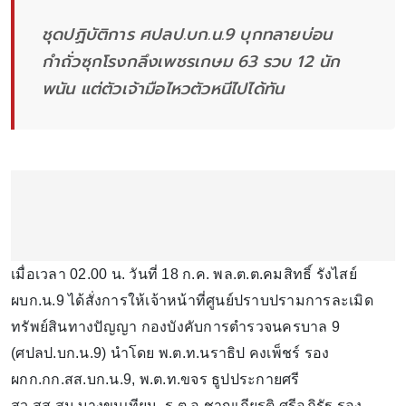
ชุดปฏิบัติการ ศปลป.บก.น.9 บุกทลายบ่อน
กำถั่วซุกโรงกลึงเพชรเกษม 63 รวบ 12 นัก
พนัน แต่ตัวเจ้ามือไหวตัวหนีไปได้ทัน
เมื่อเวลา 02.00 น. วันที่ 18 ก.ค. พล.ต.ต.คมสิทธิ์ รังไสย์
ผบก.น.9 ได้สั่งการให้เจ้าหน้าที่ศูนย์ปราบปรามการละเมิด
ทรัพย์สินทางปัญญา กองบังคับการตำรวจนครบาล 9
(ศปลป.บก.น.9) นำโดย พ.ต.ท.นราธิป คงเพ็ชร์ รอง
ผกก.กก.สส.บก.น.9, พ.ต.ท.ขจร ธูปประกายศรี
สว.สส.สน.บางขุนเทียน, ร.ต.อ.ชาญเกียรติ ศรีอภิรัฐ รอง