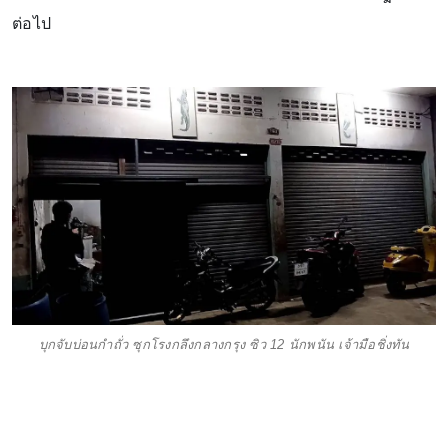
ต่อไป
บุกจับบ่อนกำถั่ว ซุกโรงกลึงกลางกรุง ซิว 12 นักพนัน เจ้ามือชิ่งทัน