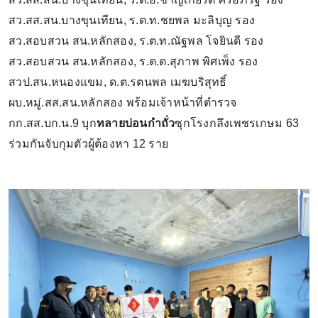
สว.สส.สน.บางขุนเทียน, ร.ต.ท.ชยพล มะลิบุญ รอง
สว.สอบสวน สน.หลักสอง, ร.ต.ท.ณัฐพล โจยินดี รอง
สว.สอบสวน สน.หลักสอง, ร.ต.ต.สุภาพ พิศเพ็ง รอง
สวป.สน.หนองแขม, ด.ต.รตนพล เมฆบริสุทธิ์
ผบ.หมู่.สส.สน.หลักสอง พร้อมเจ้าหน้าที่ตำรวจ
กก.สส.บก.น.9 บุก
ทลายบ่อนกำถั่ว
ซุกโรงกลึงเพชรเกษม 63
ร่วมกันจับกุมตัวผู้ต้องหา 12 ราย