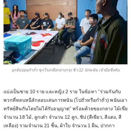
บุกจับบ่อนกำถั่ว ซุกโรงกลึงกลางกรุง ซิว 12 นักพนัน เจ้ามือชิ่งทัน
แบ่งเป็นชาย 10 ราย และหญิง 2 ราย ในข้อหา "ร่วมกันกับ
พวกที่หลบหนีลักลอบเล่นการพนัน (โปถั่วหรือกำถั่ว) พนันเอา
ทรัพย์สินกันโดยไม่ได้รับอนุญาต" พร้อมด้วยของกลาง ไม้เขี่ย
จำนวน 18 ไม้, ลูกเต๋า จำนวน 12 ลูก, ชิป (สีเขียว, สีแดง, สี
เหลือง) รวมจำนวน 21 ชิ้น, ผ้าใบ จำนวน 1 ผืน, ปากกา