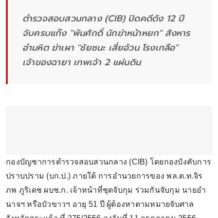
ตำรวจสอบสวนกลาง (CIB) ปิดคดีดัง 12 ปี
จับครบแก๊ง "พันศักดิ์ นักฆ่าหน้าหยก" สังหาร
อำมหิต ฆ่าเผา "ชัยชนะ เสี่ยอ้วน โรงเกลือ"
เจ้าของฉายา เทพเจ้า 2 แผ่นดิน
กองบัญชาการตำรวจสอบสวนกลาง (CIB) โดยกองบังคับการ
ปราบปราม (บก.ป.) ภายใต้ การอำนวยการของ พล.ต.ท.จิร
ภพ ภูริเดช ผบช.ก. เจ้าหน้าที่ชุดจับกุม ร่วมกันจับกุม นายอำ
นาจฯ หรือบัวขาวฯ อายุ 51 ปี ผู้ต้องหาตามหมายจับศาล