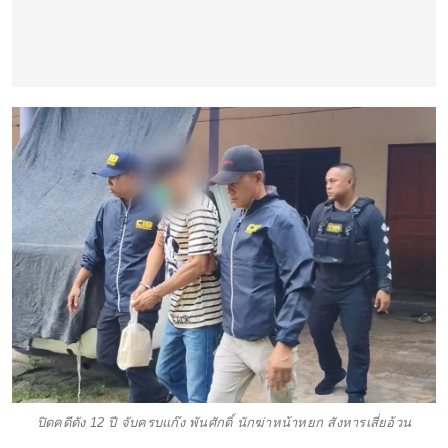
ปิดคดีดัง 12 ปี จับครบแก๊ง พันศักดิ์ นักฆ่าหน้าหยก สังหารเสี่ยอ้วน