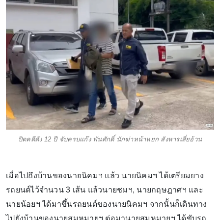
ปิดคดีดัง 12 ปี จับครบแก๊ง พันศักดิ์ นักฆ่าหน้าหยก สังหารเสี่ยอ้วน
เมื่อไปถึงบ้านของนายนิคมฯ แล้ว นายนิคมฯ ได้เตรียมยาง
รถยนต์ไว้จำนวน 3 เส้น แล้วนายชมฯ, นายกฤษฎาศฯ และ
นายน้อยฯ ได้มาขึ้นรถยนต์ของนายนิคมฯ จากนั้นก็เดินทาง
ไปยังบ้านของนายสมหมายฯ ต่อมานายสมหมายฯ ได้ขับรถ