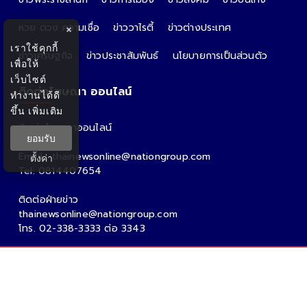
หวย ดวง ความเชื่อ
ข่าววาไรตี้
ข่าวต่างประเทศ
×
เราใช้คุกกี้
ข่าวเศรษฐกิจ
ข่าวประชาสัมพันธ์
นโยบายการเป็นส่วนตัว
เพื่อให้
เว็บไซต์
ติดต่อโฆษณา ออนไลน์
ทำงานได้ดี
ขึ้น
เพิ่มเติม
ติดต่อโฆษณาออนไลน์
ยอมรับ
คุณอ้อ
Email : thainewsonline@nationgroup.com
ตั้งค่า
Tel: 0814407654
ติดต่อฝ่ายข่าว
thainewsonline@nationgroup.com
โทร. 02-338-3333 ต่อ 3343