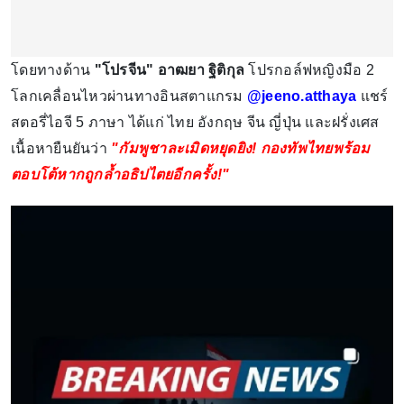
โดยทางด้าน
"โปรจีน" อาฒยา ฐิติกุล
โปรกอล์ฟหญิงมือ 2
โลกเคลื่อนไหวผ่านทางอินสตาแกรม
@jeeno.atthaya
แชร์
สตอรี่ไอจี 5 ภาษา ได้แก่ ไทย อังกฤษ จีน ญี่ปุ่น และฝรั่งเศส
เนื้อหายืนยันว่า
"กัมพูชาละเมิดหยุดยิง! กองทัพไทยพร้อม
ตอบโต้หากถูกล้ำอธิปไตยอีกครั้ง!"