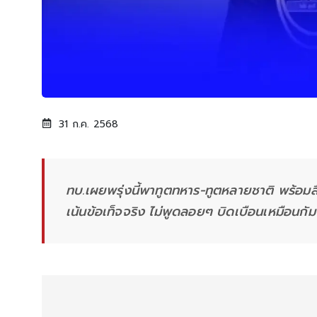
31 ก.ค. 2568
ทบ.เผยพรุ่งนี้พาทูตทหาร-ทูตหลายชาติ พร้อมสื
เน้นข้อเท็จจริง ไม่พูดลอยๆ บิดเบือนเหมือนกัม