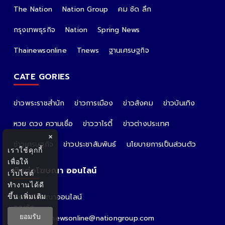
The Nation
Nation Group
คม ชัด ลึก
กรุงเทพธุรกิจ
Nation
Spring News
Thainewsonline
Tnews
ฐานเศรษฐกิจ
CATE GORIES
ข่าวพระราชสำนัก
ข่าวการเมือง
ข่าวสังคม
ข่าวบันเทิง
หวย ดวง ความเชื่อ
ข่าววาไรตี้
ข่าวต่างประเทศ
×
ข่าวเศรษฐกิจ
ข่าวประชาสัมพันธ์
นโยบายการเป็นส่วนตัว
เราใช้คุกกี้
เพื่อให้
ติดต่อโฆษณา ออนไลน์
เว็บไซต์
ทำงานได้ดี
ขึ้น
เพิ่มเติม
ติดต่อโฆษณาออนไลน์
คุณอ้อ
ยอมรับ
Email : thainewsonline@nationgroup.com