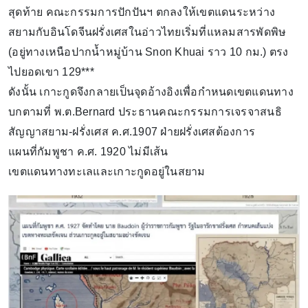
สุดท้าย คณะกรรมการปักปันฯ ตกลงให้เขตแดนระหว่าง
สยามกับอินโดจีนฝรั่งเศสในอ่าวไทยเริ่มที่แหลมสารพัดพิษ
(อยู่ทางเหนือปากน้ำหมู่บ้าน Snon Khuai ราว 10 กม.) ตรง
ไปยอดเขา 129***
ดังนั้น เกาะกูดจึงกลายเป็นจุดอ้างอิงเพื่อกำหนดเขตแดนทาง
บกตามที่ พ.ต.Bernard ประธานคณะกรรมการเจรจาสนธิ
สัญญาสยาม-ฝรั่งเศส ค.ศ.1907 ฝ่ายฝรั่งเศสต้องการ
แผนที่กัมพูชา ค.ศ. 1920 ไม่มีเส้น
เขตแดนทางทะเลและเกาะกูดอยู่ในสยาม