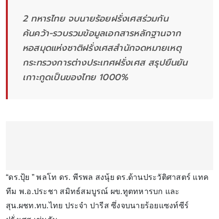
2 ทหารไทย จบนายร้อยฝรั่งเศสร่วมกัน
ค้นคว้า-รวบรวมข้อมูลเอกสารหลักฐานจาก
หอสมุดแห่งชาติฝรั่งเศสสำนักจดหมายเหตุ
กระทรวงการต่างประเทศฝรั่งเศส สรุปยืนยัน
เกาะกูดเป็นของไทย 1000%
“ดร.ปุ้ย ” พลโท ดร. พีรพล สงนุ้ย ดร.ด้านประวัติศาสตร์ แทค
ทีม พ.อ.ประชา สมิทธ์สมบูรณ์ ผข.ทูตทหารบก และ
สุน.ผชท.ทบ.ไทย ประจำ ปารีส ซึ่งจบนายร้อยแซงท์ซีร์