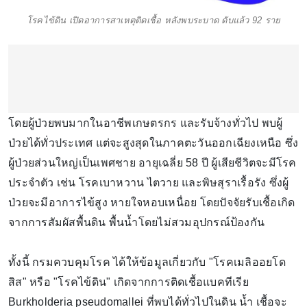
โรคไข้ดิน เปิดอาการสาเหตุติดเชื้อ หลังพบระบาด ดับแล้ว 92 ราย
โดยผู้ป่วยพบมากในอาชีพเกษตรกร และรับจ้างทั่วไป พบผู้
ป่วยได้ทั่วประเทศ แต่จะสูงสุดในภาคตะวันออกเฉียงเหนือ ซึ่ง
ผู้ป่วยส่วนใหญ่เป็นเพศชาย อายุเฉลี่ย 58 ปี ผู้เสียชีวิตจะมีโรค
ประจำตัว เช่น โรคเบาหวาน ไตวาย และพิษสุราเรื้อรัง ซึ่งผู้
ป่วยจะมีอาการไข้สูง หายใจหอบเหนื่อย โดยปัจจัยรับเชื้อเกิด
จากการสัมผัสพื้นดิน พื้นน้ำโดยไม่สวมอุปกรณ์ป้องกัน
ทั้งนี้ กรมควบคุมโรค ได้ให้ข้อมูลเกี่ยวกับ "โรคเมลิออยโด
สิส" หรือ "โรคไข้ดิน" เกิดจากการติดเชื้อแบคทีเรีย
Burkholderia pseudomallei ที่พบได้ทั่วไปในดิน น้ำ เชื้อจะ