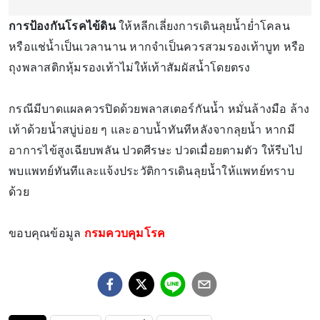
การป้องกันโรคไข้ดิน
ให้หลีกเลี่ยงการเดินลุยน้ำย่ำโคลน
หรือแช่น้ำเป็นเวลานาน หากจำเป็นควรสวมรองเท้าบูท หรือ
ถุงพลาสติกหุ้มรองเท้าไม่ให้เท้าสัมผัสน้ำโดยตรง
กรณีมีบาดแผลควรปิดด้วยพลาสเตอร์กันน้ำ หมั่นล้างมือ ล้าง
เท้าด้วยน้ำสบู่บ่อย ๆ และอาบน้ำทันทีหลังจากลุยน้ำ หากมี
อาการไข้สูงเฉียบพลัน ปวดศีรษะ ปวดเมื่อยตามตัว ให้รีบไป
พบแพทย์ทันทีและแจ้งประวัติการเดินลุยน้ำให้แพทย์ทราบ
ด้วย
ขอบคุณข้อมูล
กรมควบคุมโรค