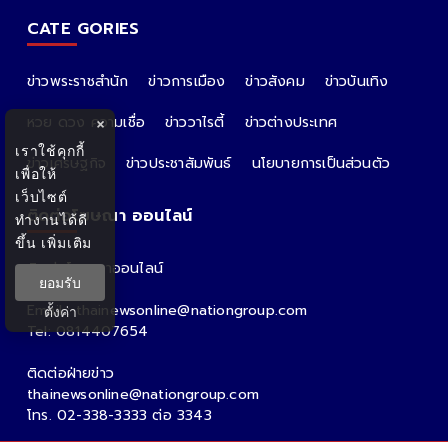
CATE GORIES
ข่าวพระราชสำนัก
ข่าวการเมือง
ข่าวสังคม
ข่าวบันเทิง
หวย ดวง ความเชื่อ
ข่าววาไรตี้
ข่าวต่างประเทศ
×
เราใช้คุกกี้
ข่าวเศรษฐกิจ
ข่าวประชาสัมพันธ์
นโยบายการเป็นส่วนตัว
เพื่อให้
เว็บไซต์
ติดต่อโฆษณา ออนไลน์
ทำงานได้ดี
ขึ้น
เพิ่มเติม
ติดต่อโฆษณาออนไลน์
ยอมรับ
คุณอ้อ
Email : thainewsonline@nationgroup.com
ตั้งค่า
Tel: 0814407654
ติดต่อฝ่ายข่าว
thainewsonline@nationgroup.com
โทร. 02-338-3333 ต่อ 3343