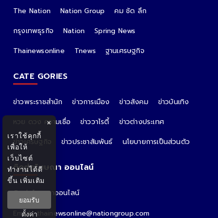
The Nation
Nation Group
คม ชัด ลึก
กรุงเทพธุรกิจ
Nation
Spring News
Thainewsonline
Tnews
ฐานเศรษฐกิจ
CATE GORIES
ข่าวพระราชสำนัก
ข่าวการเมือง
ข่าวสังคม
ข่าวบันเทิง
หวย ดวง ความเชื่อ
ข่าววาไรตี้
ข่าวต่างประเทศ
×
เราใช้คุกกี้
ข่าวเศรษฐกิจ
ข่าวประชาสัมพันธ์
นโยบายการเป็นส่วนตัว
เพื่อให้
เว็บไซต์
ติดต่อโฆษณา ออนไลน์
ทำงานได้ดี
ขึ้น
เพิ่มเติม
ติดต่อโฆษณาออนไลน์
ยอมรับ
คุณอ้อ
Email : thainewsonline@nationgroup.com
ตั้งค่า