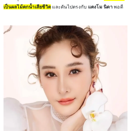
เป็นผลไม้ตกน้ำเสียชีวิต
และดันไปตรงกับ
แตงโม นิดา
พอดี