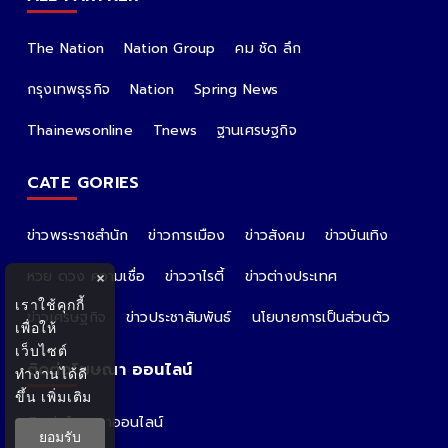
The Nation
Nation Group
คม ชัด ลึก
กรุงเทพธุรกิจ
Nation
Spring News
Thainewsonline
Tnews
ฐานเศรษฐกิจ
CATE GORIES
ข่าวพระราชสำนัก
ข่าวการเมือง
ข่าวสังคม
ข่าวบันเทิง
หวย ดวง ความเชื่อ
ข่าววาไรตี้
ข่าวต่างประเทศ
×
เราใช้คุกกี้
ข่าวเศรษฐกิจ
ข่าวประชาสัมพันธ์
นโยบายการเป็นส่วนตัว
เพื่อให้
เว็บไซต์
ติดต่อโฆษณา ออนไลน์
ทำงานได้ดี
ขึ้น
เพิ่มเติม
ติดต่อโฆษณาออนไลน์
ยอมรับ
คุณอ้อ