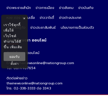
ข่าวพระราชสำนัก
ข่าวการเมือง
ข่าวสังคม
ข่าวบันเทิง
หวย ดวง ความเชื่อ
ข่าววาไรตี้
ข่าวต่างประเทศ
×
เราใช้คุกกี้
ข่าวเศรษฐกิจ
ข่าวประชาสัมพันธ์
นโยบายการเป็นส่วนตัว
เพื่อให้
เว็บไซต์
ติดต่อโฆษณา ออนไลน์
ทำงานได้ดี
ขึ้น
เพิ่มเติม
ติดต่อโฆษณาออนไลน์
ยอมรับ
คุณอ้อ
Email : thainewsonline@nationgroup.com
ตั้งค่า
Tel: 0814407654
ติดต่อฝ่ายข่าว
thainewsonline@nationgroup.com
โทร. 02-338-3333 ต่อ 3343