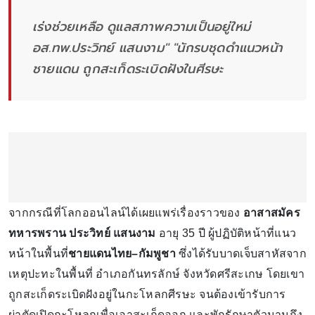
เร่งช่วยเหลือ ดูแลสภาพความเป็นอยู่ใหม่
อส.ทพ.ประวิทย์ แสนงาม" "นักรบชุดดำแนวหน้า
ชายแดน ถูกสะเก็ดระเบิดฝังในศีรษะ
จากกรณีที่โลกออนไลน์ได้เผยแพร่เรื่องราวของ
อาสาสมัคร
ทหารพราน ประวิทย์ แสนงาม
อายุ 35 ปี ผู้ปฏิบัติหน้าที่แนว
หน้าในพื้นที่
ชายแดนไทย–กัมพูชา
ซึ่งได้รับบาดเจ็บสาหัสจาก
เหตุปะทะในพื้นที่ อำเภอกันทรลักษ์ จังหวัดศรีสะเกษ โดยเขา
ถูกสะเก็ดระเบิดฝังอยู่ในกะโหลกศีรษะ จนต้องเข้ารับการ
ผ่าตัดเปิดกะโหลกเพื่อเอาสะเก็ดออก และพักรักษาตัวนานถึง