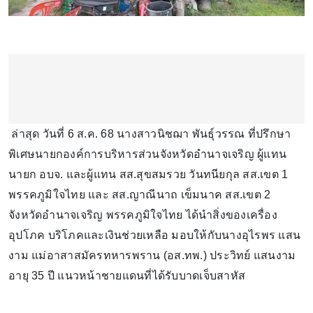
ล่าสุด วันที่ 6 ส.ค. 68 นางสาวนิชฌา พันธุ์วรรณ ที่ปรึกษา
พิเศษนายกองค์การบริหารส่วนจังหวัดอำนาจเจริญ ผู้แทน
นายก อบจ. และผู้แทน สส.สุขสมรวย วันทนียกุล สส.เขต 1
พรรคภูมิใจไทย และ สส.ญาณีนาถ เข็มนาค สส.เขต 2
จังหวัดอำนาจเจริญ พรรคภูมิใจไทย ได้นำสิ่งของเครื่อง
อุปโภค บริโภคและเงินช่วยเหลือ มอบให้กับนางอุไรพร แสน
งาม แม่อาสาสมัครทหารพราน (อส.ทพ.) ประวิทย์ แสนงาม
อายุ 35 ปี แนวหน้าชายแดนที่ได้รับบาดเจ็บสาหัส