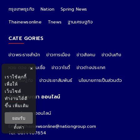
กรุงเทพธุรกิจ
Nation
Spring News
Thainewsonline
Tnews
ฐานเศรษฐกิจ
CATE GORIES
ข่าวพระราชสำนัก
ข่าวการเมือง
ข่าวสังคม
ข่าวบันเทิง
หวย ดวง ความเชื่อ
ข่าววาไรตี้
ข่าวต่างประเทศ
×
เราใช้คุกกี้
ข่าวเศรษฐกิจ
ข่าวประชาสัมพันธ์
นโยบายการเป็นส่วนตัว
เพื่อให้
เว็บไซต์
ติดต่อโฆษณา ออนไลน์
ทำงานได้ดี
ขึ้น
เพิ่มเติม
ติดต่อโฆษณาออนไลน์
ยอมรับ
คุณอ้อ
Email : thainewsonline@nationgroup.com
ตั้งค่า
Tel: 0814407654