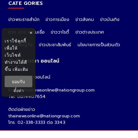
CATE GORIES
ข่าวพระราชสำนัก
ข่าวการเมือง
ข่าวสังคม
ข่าวบันเทิง
หวย ดวง ความเชื่อ
ข่าววาไรตี้
ข่าวต่างประเทศ
×
เราใช้คุกกี้
ข่าวเศรษฐกิจ
ข่าวประชาสัมพันธ์
นโยบายการเป็นส่วนตัว
เพื่อให้
เว็บไซต์
ติดต่อโฆษณา ออนไลน์
ทำงานได้ดี
ขึ้น
เพิ่มเติม
ติดต่อโฆษณาออนไลน์
ยอมรับ
คุณอ้อ
Email : thainewsonline@nationgroup.com
ตั้งค่า
Tel: 0814407654
ติดต่อฝ่ายข่าว
thainewsonline@nationgroup.com
โทร. 02-338-3333 ต่อ 3343